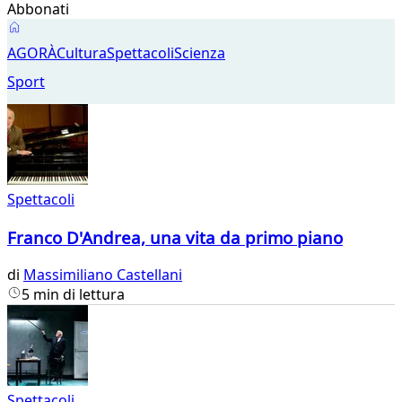
Abbonati
Spettacoli
AGORÀ
Cultura
Spettacoli
Scienza
Sport
Spettacoli
Franco D'Andrea, una vita da primo piano
di
Massimiliano Castellani
5 min di lettura
Spettacoli