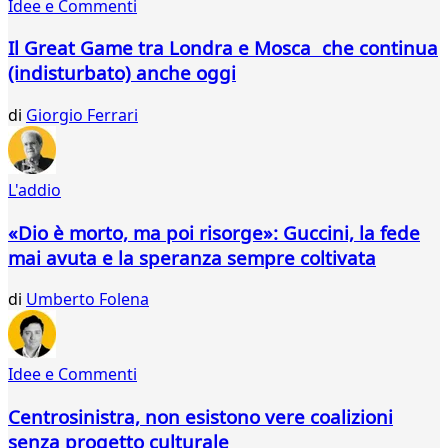
Idee e Commenti
30
31
Il Great Game tra Londra e Mosca che continua
32
(indisturbato) anche oggi
33
34
di
Giorgio Ferrari
35
36
37
38
L'addio
39
40
«Dio è morto, ma poi risorge»: Guccini, la fede
41
mai avuta e la speranza sempre coltivata
42
43
di
Umberto Folena
44
45
46
Idee e Commenti
47
48
Centrosinistra, non esistono vere coalizioni
49
senza progetto culturale
50