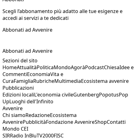
Scegli l’abbonamento più adatto alle tue esigenze e
accedi ai servizi a te dedicati
Abbonati ad Avvenire
Abbonati ad Avvenire
Sezioni del sito
Home
Attualità
Politica
Mondo
Agorà
Podcast
Chiesa
Idee e
Commenti
Economia
Vita e
Cura
Famiglia
Rubriche
Multimedia
Ecosistema avvenire
Pubblicazioni
Edizioni locali
L'economia civile
Gutenberg
Popotus
Pop
Up
Luoghi dell'Infinito
Avvenire
Chi siamo
Redazione
Ecosistema
Avvenire
Pubblicità
Fondazione Avvenire
Shop
Contatti
Mondo CEI
SIR
Radio InBlu
TV2000
FISC