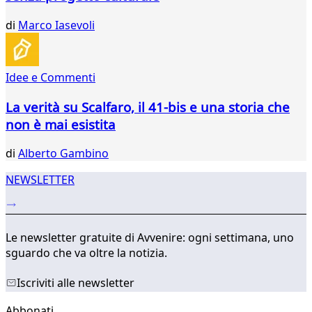
51
di
Marco Iasevoli
52
53
54
55
Idee e Commenti
...
La verità su Scalfaro, il 41-bis e una storia che
321
322
non è mai esistita
di
Alberto Gambino
NEWSLETTER
Le newsletter gratuite di Avvenire: ogni settimana, uno
sguardo che va oltre la notizia.
Iscriviti alle newsletter
Abbonati