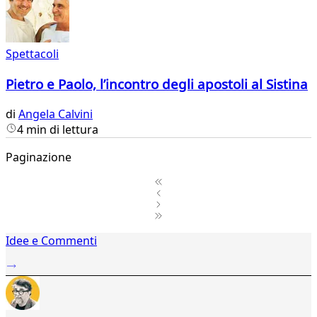
Spettacoli
Pietro e Paolo, l’incontro degli apostoli al Sistina
di
Angela Calvini
4 min di lettura
Paginazione
1
Idee e Commenti
2
...
27
28
29