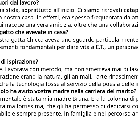
ori dal lavoro?
 sfida, soprattutto all’inizio. Ci siamo ritrovati ca
La nostra casa, in effetti, era spesso frequentata da at
ui nacque una vera amicizia, oltre che una collabora
l gatto che avevate in casa?
ostra gatta Chicca aveva uno sguardo particolarmente 
lementi fondamentali per dare vita a E.T., un person
di ispirazione?
. Lavorava con metodo, ma non smetteva mai di lasci
pirazione erano la natura, gli animali, l’arte rinasci
che la tecnologia fosse al servizio della poesia delle
ruolo ha avuto vostra madre nella carriera del marito?
amentale è stata mia madre Bruna. Era la colonna di 
eta ma fortissima, che gli ha permesso di dedicarsi c
ile e sempre presente, in famiglia e nel percorso art