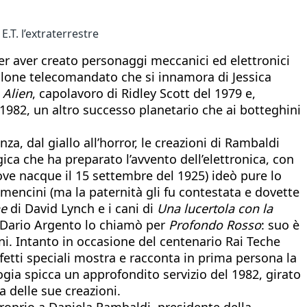
.T. l’extraterrestre
 per aver creato personaggi meccanici ed elettronici
illone telecomandato che si innamora di Jessica
n
Alien
, capolavoro di Ridley Scott del 1979 e,
 1982, un altro successo planetario che ai botteghini
za, dal giallo all’horror, le creazioni di Rambaldi
ca che ha preparato l’avvento dell’elettronica, con
ve nacque il 15 settembre del 1925) ideò pure lo
omencini (ma la paternità gli fu contestata e dovette
e
di David Lynch e i cani di
Una lucertola con la
i. Dario Argento lo chiamò per
Profondo Rosso
: suo è
ani. Intanto in occasione del centenario Rai Teche
effetti speciali mostra e racconta in prima persona la
ogia spicca un approfondito servizio del 1982, girato
a delle sue creazioni.
proprio a Daniela Rambaldi, presidente della