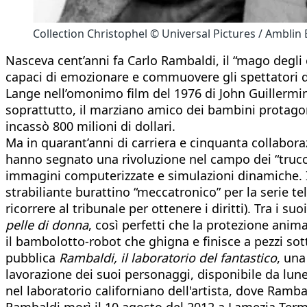
Collection Christophel © Universal Pictures / Amblin 
Nasceva cent’anni fa Carlo Rambaldi, il “mago degli e
capaci di emozionare e commuovere gli spettatori di
Lange nell’omonimo film del 1976 di John Guillermin
soprattutto, il marziano amico dei bambini protago
incassò 800 milioni di dollari.
Ma in quarant’anni di carriera e cinquanta collaboraz
hanno segnato una rivoluzione nel campo dei “trucch
immagini computerizzate e simulazioni dinamiche. I
strabiliante burattino “meccatronico” per la serie te
ricorrere al tribunale per ottenere i diritti). Tra i s
pelle di donna
, così perfetti che la protezione anim
il bambolotto-robot che ghigna e finisce a pezzi sott
pubblica
Rambaldi, il laboratorio del fantastico
, una
lavorazione dei suoi personaggi, disponibile da lune
nel laboratorio californiano dell'artista, dove Ramba
Rambaldi morì il 10 agosto del 2012 a Lamezia Terme 