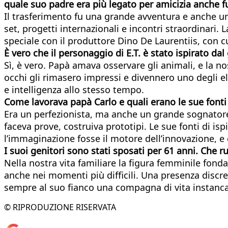
quale suo padre era più legato per amicizia anche fu
Il trasferimento fu una grande avventura e anche una
set, progetti internazionali e incontri straordinari. 
speciale con il produttore Dino De Laurentiis, con c
È vero che il personaggio di E.T. è stato ispirato da
Sì, è vero. Papà amava osservare gli animali, e la n
occhi gli rimasero impressi e divennero uno degli e
e intelligenza allo stesso tempo.
Come lavorava papà Carlo e quali erano le sue fonti 
Era un perfezionista, ma anche un grande sognatore
faceva prove, costruiva prototipi. Le sue fonti di is
l’immaginazione fosse il motore dell’innovazione, e 
I suoi genitori sono stati sposati per 61 anni. Che 
Nella nostra vita familiare la figura femminile fond
anche nei momenti più difficili. Una presenza discr
sempre al suo fianco una compagna di vita instancab
© RIPRODUZIONE RISERVATA