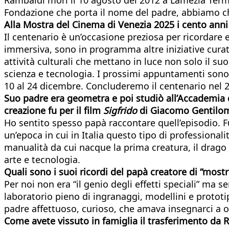
Fondazione che porta il nome del padre, abbiamo chi
Alla Mostra del Cinema di Venezia 2025 i cento anni
Il centenario è un’occasione preziosa per ricordare
immersiva, sono in programma altre iniziative curate
attività culturali che mettano in luce non solo il suo
scienza e tecnologia. I prossimi appuntamenti sono
10 al 24 dicembre. Concluderemo il centenario nel 2
Suo padre era geometra e poi studiò all’Accademia di
creazione fu per il film
Sigfrido
di Giacomo Gentilom
Ho sentito spesso papà raccontare quell’episodio. Fu 
un’epoca in cui in Italia questo tipo di professional
manualità da cui nacque la prima creatura, il drago F
arte e tecnologia.
Quali sono i suoi ricordi del papà creatore di “mostri
Per noi non era “il genio degli effetti speciali” ma 
laboratorio pieno di ingranaggi, modellini e prototip
padre affettuoso, curioso, che amava insegnarci a o
Come avete vissuto in famiglia il trasferimento da