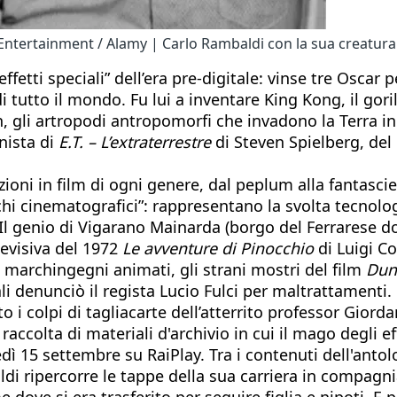
Entertainment / Alamy | Carlo Rambaldi con la sua creatura E
ffetti speciali” dell’era pre-digitale: vinse tre Oscar
 tutto il mondo. Fu lui a inventare King Kong, il gor
, gli artropodi antropomorfi che invadono la Terra i
nista di
E.T. – L’extraterrestre
di Steven Spielberg, del
ioni in film di ogni genere, dal peplum alla fantascien
i cinematografici”: rappresentano la svolta tecnologi
l genio di Vigarano Mainarda (borgo del Ferrarese do
levisiva del 1972
Le avventure di Pinocchio
di Luigi C
uoi marchingegni animati, gli strani mostri del film
Dun
ali denunciò il regista Lucio Fulci per maltrattament
o i colpi di tagliacarte dell’atterrito professor Giord
 raccolta di materiali d'archivio in cui il mago degli 
dì 15 settembre su RaiPlay. Tra i contenuti dell'antol
ldi ripercorre le tappe della sua carriera in compagni
dove si era trasferito per seguire figlia e nipoti. E 