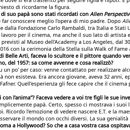
esto di ricordarne la figura.
 di suo papà sono stati ricordati con
Alien Perspectiv
 e far conoscere meglio l’opera di mio padre. Dopo
Ali
 dalla Fondazione Carlo Rambaldi, tra Italia e Stati 
 lavoro per il cinema, ma anche il suo lato di artista 
 previsti al Museo dell’Academy a Los Angeles, dal 
016 con la cerimonia della Stella sulla Walk of Fame 
 Belle Arti, faceva lo scultore e il pittore quando v
o, del 1957: sa come avvenne e cosa realizzò?
un po’ per caso: venne contattato per realizzare alcuni
ità non esisteva. Era ancora giovane, aveva 32 anni, e
afner. Quell’esperienza gli fece capire che il cinema 
 con l’anima”? Faceva vedere a voi tre figli le sue inv
semplicemente papà. Certo, spesso ci mostrava i suoi l
i. Ricordo l’emozione di vedere nascere E.T. e la maes
sservare il mondo con occhi diversi. La sua genialit
 Roma a Hollywood? So che a casa vostra casa ospitav