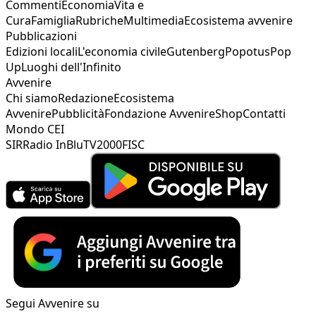
Commenti
Economia
Vita e
Cura
Famiglia
Rubriche
Multimedia
Ecosistema avvenire
Pubblicazioni
Edizioni locali
L'economia civile
Gutenberg
Popotus
Pop
Up
Luoghi dell'Infinito
Avvenire
Chi siamo
Redazione
Ecosistema
Avvenire
Pubblicità
Fondazione Avvenire
Shop
Contatti
Mondo CEI
SIR
Radio InBlu
TV2000
FISC
Segui Avvenire su