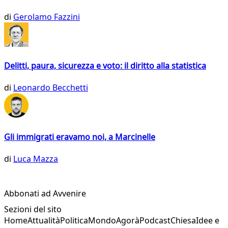
di
Gerolamo Fazzini
Delitti, paura, sicurezza e voto: il diritto alla statistica
di
Leonardo Becchetti
Gli immigrati eravamo noi, a Marcinelle
di
Luca Mazza
Abbonati ad Avvenire
Sezioni del sito
Home
Attualità
Politica
Mondo
Agorà
Podcast
Chiesa
Idee e