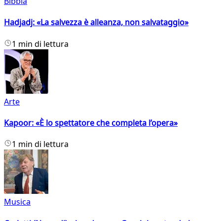
Bibbia
Hadjadj: «La salvezza è alleanza, non salvataggio»
1 min di lettura
Arte
Kapoor: «È lo spettatore che completa l’opera»
1 min di lettura
Musica