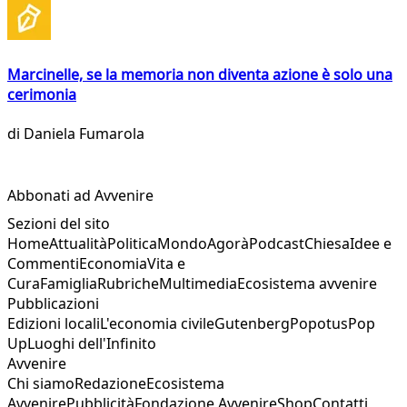
Marcinelle, se la memoria non diventa azione è solo una
cerimonia
di
Daniela Fumarola
Abbonati ad Avvenire
Sezioni del sito
Home
Attualità
Politica
Mondo
Agorà
Podcast
Chiesa
Idee e
Commenti
Economia
Vita e
Cura
Famiglia
Rubriche
Multimedia
Ecosistema avvenire
Pubblicazioni
Edizioni locali
L'economia civile
Gutenberg
Popotus
Pop
Up
Luoghi dell'Infinito
Avvenire
Chi siamo
Redazione
Ecosistema
Avvenire
Pubblicità
Fondazione Avvenire
Shop
Contatti