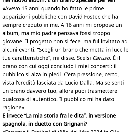
nel nuovo album. È un brano speciale per lei?
«
Avevo 15 anni quando ho fatto le prime
apparizioni pubbliche con David Foster, che ha
sempre creduto in me. A 16 anni mi propose un
album, ma mio padre pensava fossi troppo
giovane. Il progetto non si fece, ma fui invitato ad
alcuni eventi. “Scegli un brano che metta in luce le
tue caratteristiche”, mi disse. Scelsi
Caruso
. È il
brano con cui oggi concludo i miei concerti: il
pubblico si alza in piedi. C’era pressione, certo,
vista l’eredità lasciata da Lucio Dalla. Ma se senti
un brano davvero tuo, allora puoi trasmettere
qualcosa di autentico. Il pubblico mi ha dato
ragione».
E invece “La mia storia fra le dita”, in versione
spagnola, in duetto con Grignani?