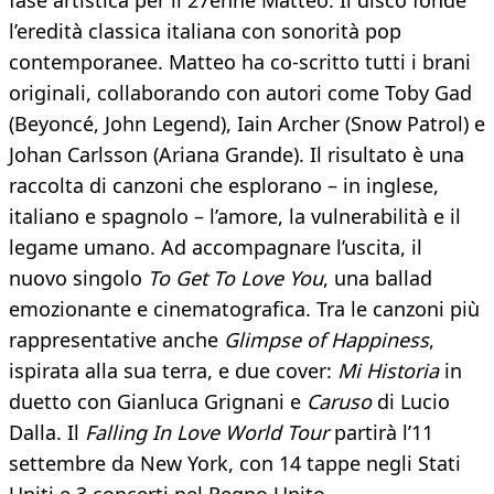
fase artistica per il 27enne Matteo. Il disco fonde
l’eredità classica italiana con sonorità pop
contemporanee. Matteo ha co-scritto tutti i brani
originali, collaborando con autori come Toby Gad
(Beyoncé, John Legend), Iain Archer (Snow Patrol) e
Johan Carlsson (Ariana Grande). Il risultato è una
raccolta di canzoni che esplorano – in inglese,
italiano e spagnolo – l’amore, la vulnerabilità e il
legame umano. Ad accompagnare l’uscita, il
nuovo singolo
To Get To Love You
, una ballad
emozionante e cinematografica. Tra le canzoni più
rappresentative anche
Glimpse of Happiness
,
ispirata alla sua terra, e due cover:
Mi Historia
in
duetto con Gianluca Grignani e
Caruso
di Lucio
Dalla. Il
Falling In Love World Tour
partirà l’11
settembre da New York, con 14 tappe negli Stati