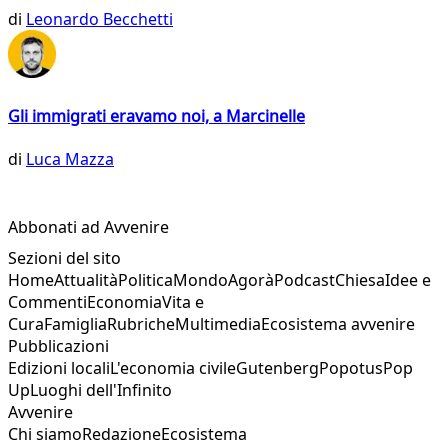
di
Leonardo Becchetti
Gli immigrati eravamo noi, a Marcinelle
di
Luca Mazza
Abbonati ad Avvenire
Sezioni del sito
Home
Attualità
Politica
Mondo
Agorà
Podcast
Chiesa
Idee e
Commenti
Economia
Vita e
Cura
Famiglia
Rubriche
Multimedia
Ecosistema avvenire
Pubblicazioni
Edizioni locali
L'economia civile
Gutenberg
Popotus
Pop
Up
Luoghi dell'Infinito
Avvenire
Chi siamo
Redazione
Ecosistema