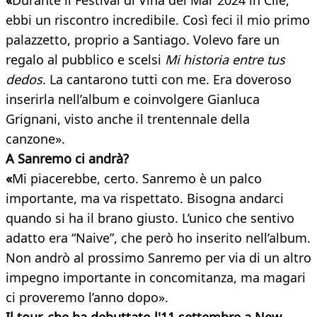
«
Durante il Festival di Viña del Mar 2024 in Cile,
ebbi un riscontro incredibile. Così feci il mio primo
palazzetto, proprio a Santiago. Volevo fare un
regalo al pubblico e scelsi
Mi historia entre tus
dedos
. La cantarono tutti con me. Era doveroso
inserirla nell’album e coinvolgere Gianluca
Grignani, visto anche il trentennale della
canzone».
A Sanremo ci andrà?
«
Mi piacerebbe, certo. Sanremo è un palco
importante, ma va rispettato. Bisogna andarci
quando si ha il brano giusto. L’unico che sentivo
adatto era “Naive”, che però ho inserito nell’album.
Non andrò al prossimo Sanremo per via di un altro
impegno importante in concomitanza, ma magari
ci proveremo l’anno dopo».