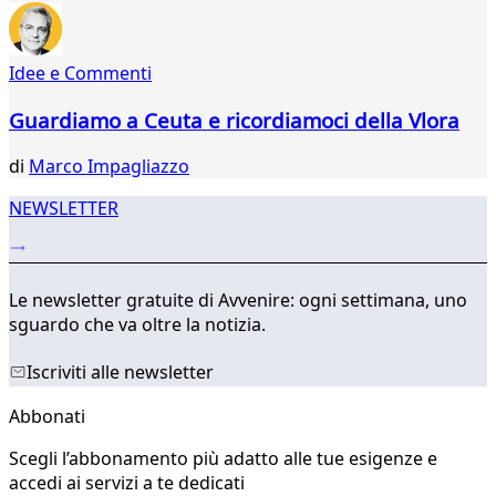
48
49
50
Idee e Commenti
51
52
Guardiamo a Ceuta e ricordiamoci della Vlora
53
...
di
Marco Impagliazzo
321
322
NEWSLETTER
Le newsletter gratuite di Avvenire: ogni settimana, uno
sguardo che va oltre la notizia.
Iscriviti alle newsletter
Abbonati
Scegli l’abbonamento più adatto alle tue esigenze e
accedi ai servizi a te dedicati