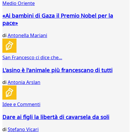
Medio Oriente
28
29
«Ai bambini di Gaza il Premio Nobel per la
30
pace»
31
32
di
Antonella Mariani
33
34
35
36
San Francesco ci dice che...
37
38
L'asino è l'animale più francescano di tutti
39
40
di
Antonia Arslan
41
42
43
Idee e Commenti
44
45
Dare ai figli la libertà di cavarsela da soli
46
47
di
Stefano Vicari