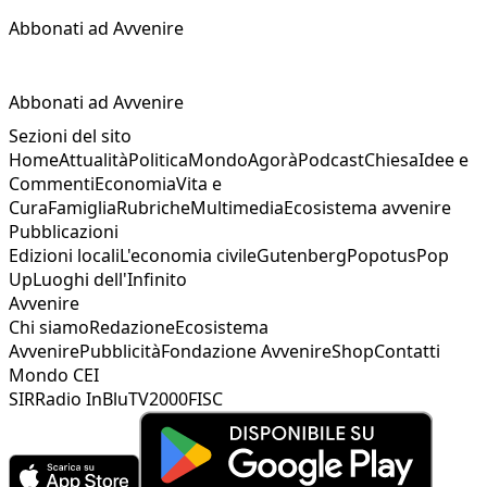
Abbonati ad Avvenire
Abbonati ad Avvenire
Sezioni del sito
Home
Attualità
Politica
Mondo
Agorà
Podcast
Chiesa
Idee e
Commenti
Economia
Vita e
Cura
Famiglia
Rubriche
Multimedia
Ecosistema avvenire
Pubblicazioni
Edizioni locali
L'economia civile
Gutenberg
Popotus
Pop
Up
Luoghi dell'Infinito
Avvenire
Chi siamo
Redazione
Ecosistema
Avvenire
Pubblicità
Fondazione Avvenire
Shop
Contatti
Mondo CEI
SIR
Radio InBlu
TV2000
FISC