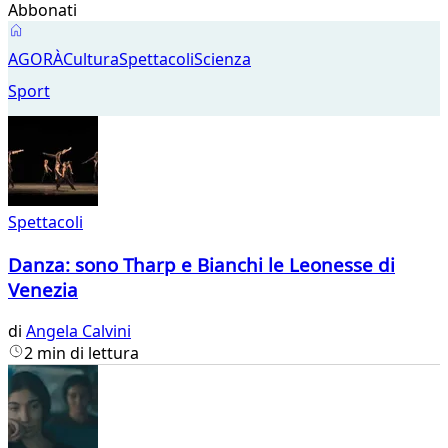
Abbonati
Spettacoli
AGORÀ
Cultura
Spettacoli
Scienza
Sport
Spettacoli
Danza: sono Tharp e Bianchi le Leonesse di
Venezia
di
Angela Calvini
2 min di lettura