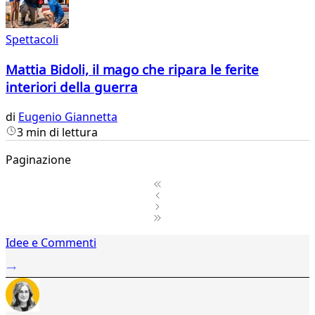
Spettacoli
Mattia Bidoli, il mago che ripara le ferite
interiori della guerra
di
Eugenio Giannetta
3 min di lettura
Paginazione
1
Idee e Commenti
2
...
25
26
27