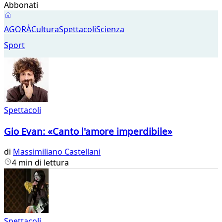
Abbonati
Spettacoli
AGORÀ
Cultura
Spettacoli
Scienza
Sport
Spettacoli
Gio Evan: «Canto l'amore imperdibile»
di
Massimiliano Castellani
4 min di lettura
Spettacoli