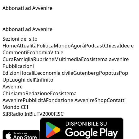
Abbonati ad Avvenire
Abbonati ad Avvenire
Sezioni del sito
Home
Attualità
Politica
Mondo
Agorà
Podcast
Chiesa
Idee e
Commenti
Economia
Vita e
Cura
Famiglia
Rubriche
Multimedia
Ecosistema avvenire
Pubblicazioni
Edizioni locali
L'economia civile
Gutenberg
Popotus
Pop
Up
Luoghi dell'Infinito
Avvenire
Chi siamo
Redazione
Ecosistema
Avvenire
Pubblicità
Fondazione Avvenire
Shop
Contatti
Mondo CEI
SIR
Radio InBlu
TV2000
FISC