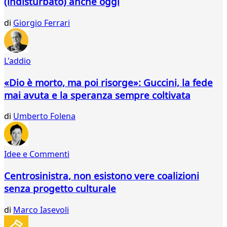
(indisturbato) anche oggi
37
38
di
Giorgio Ferrari
39
40
41
42
L'addio
43
44
«Dio è morto, ma poi risorge»: Guccini, la fede
45
mai avuta e la speranza sempre coltivata
46
47
di
Umberto Folena
48
49
50
Idee e Commenti
51
52
Centrosinistra, non esistono vere coalizioni
53
senza progetto culturale
54
55
di
Marco Iasevoli
56
57