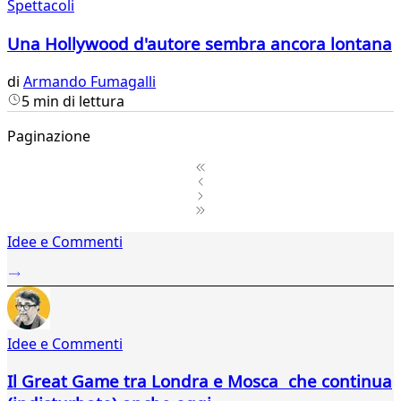
Spettacoli
Una Hollywood d'autore sembra ancora lontana
di
Armando Fumagalli
5 min di lettura
Paginazione
1
Idee e Commenti
2
...
31
32
33
Idee e Commenti
34
35
Il Great Game tra Londra e Mosca che continua
36