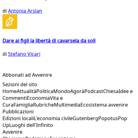
di
Antonia Arslan
Dare ai figli la libertà di cavarsela da soli
di
Stefano Vicari
Abbonati ad Avvenire
Sezioni del sito
Home
Attualità
Politica
Mondo
Agorà
Podcast
Chiesa
Idee e
Commenti
Economia
Vita e
Cura
Famiglia
Rubriche
Multimedia
Ecosistema avvenire
Pubblicazioni
Edizioni locali
L'economia civile
Gutenberg
Popotus
Pop
Up
Luoghi dell'Infinito
Avvenire