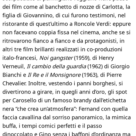
dei film come al banchetto di nozze di Carlotta, la
figlia di Giovannino, di cui furono testimoni, nel
ristorante di quest’ultimo a Roncole Verdi: eppure
non facevano coppia fissa nel cinema, anche se si
ritrovarono fianco a fianco e da protagonisti, in
altri tre film brillanti realizzati in co-produzioni
italo-francesi,
Noi gangster
(1959), di Henry
Verneuil,
Il cambio della guardia
(1962) di Giorgio
Bianchi e
Il Re e il Monsignore
(1963), di Pierre
Chevalier. Inoltre, vestendo i panni borghesi, si
divertirono a girare, in quegli anni d’oro, gli spot
per Carosello di un famoso brandy dall’etichetta
nera “che crea un’atmosfera”: Fernand con quella
faccia cavallina dal sorriso panoramico, la mimica
buffa, i tempi comici perfetti e il passo
dinoccolato e Gino senza i baffoni d’ordinanza ma