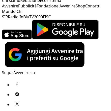
Chi siamo
Redazione
Ecosistema
Avvenire
Pubblicità
Fondazione Avvenire
Shop
Contatti
Mondo CEI
SIR
Radio InBlu
TV2000
FISC
Segui Avvenire su