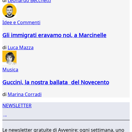
di
Leonardo Becchetti
21
22
23
Idee e Commenti
24
25
Gli immigrati eravamo noi, a Marcinelle
26
27
di
Luca Mazza
28
29
30
Musica
31
...
Guccini, la nostra ballata del Novecento
342
343
di
Marina Corradi
NEWSLETTER
Le newsletter gratuite di Avvenire: ogni settimana, uno