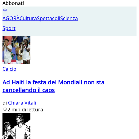
Abbonati
Agorà
AGORÀ
Cultura
Spettacoli
Scienza
Sport
Calcio
Ad Haiti la festa dei Mondiali non sta
cancellando il caos
di
Chiara Vitali
2 min di lettura