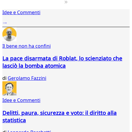
1
Idee e Commenti
2
3
4
5
6
Il bene non ha confini
7
8
La pace disarmata di Roblat, lo scienziato che
9
lasciò la bomba atomica
10
11
di
Gerolamo Fazzini
12
13
14
15
Idee e Commenti
16
17
Delitti, paura, sicurezza e voto: il diritto alla
18
statistica
19
20