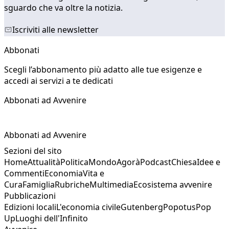
sguardo che va oltre la notizia.
Iscriviti alle newsletter
Abbonati
Scegli l’abbonamento più adatto alle tue esigenze e
accedi ai servizi a te dedicati
Abbonati ad Avvenire
Abbonati ad Avvenire
Sezioni del sito
Home
Attualità
Politica
Mondo
Agorà
Podcast
Chiesa
Idee e
Commenti
Economia
Vita e
Cura
Famiglia
Rubriche
Multimedia
Ecosistema avvenire
Pubblicazioni
Edizioni locali
L'economia civile
Gutenberg
Popotus
Pop
Up
Luoghi dell'Infinito