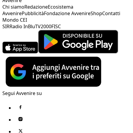
Avvenire
Chi siamo
Redazione
Ecosistema
Avvenire
Pubblicità
Fondazione Avvenire
Shop
Contatti
Mondo CEI
SIR
Radio InBlu
TV2000
FISC
Segui Avvenire su