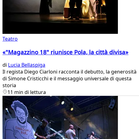
Teatro
«"Magazzino 18" riunisce Pola, la città divisa»
di
Lucia Bellaspiga
Il regista Diego Ciarloni racconta il debutto, la generosità
di Simone Cristicchi e il messaggio universale di questa
storia
11 min di lettura