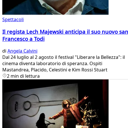
Spettacoli
Il regista Lech Majewski anticipa il suo nuovo sa
Francesco a Todi
di
Angela Calvini
Dal 24 luglio al 2 agosto il festival "Liberare la Bellezza": il
cinema diventa laboratorio di speranza. Ospiti
Mastandrea, Placido, Celestini e Kim Rossi Stuart
2 min di lettura