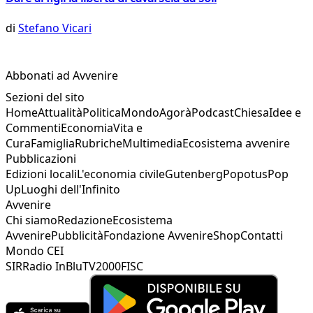
di
Stefano Vicari
Abbonati ad Avvenire
Sezioni del sito
Home
Attualità
Politica
Mondo
Agorà
Podcast
Chiesa
Idee e
Commenti
Economia
Vita e
Cura
Famiglia
Rubriche
Multimedia
Ecosistema avvenire
Pubblicazioni
Edizioni locali
L'economia civile
Gutenberg
Popotus
Pop
Up
Luoghi dell'Infinito
Avvenire
Chi siamo
Redazione
Ecosistema
Avvenire
Pubblicità
Fondazione Avvenire
Shop
Contatti
Mondo CEI
SIR
Radio InBlu
TV2000
FISC