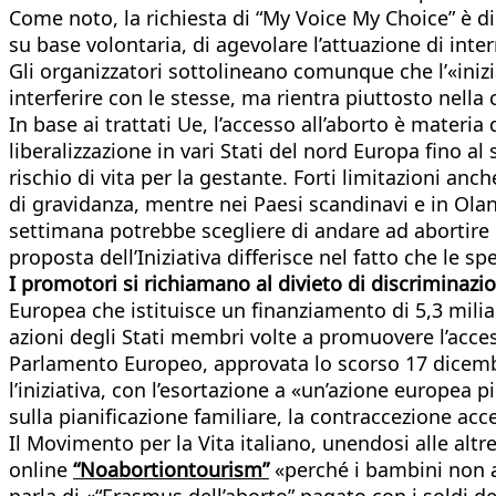
Come noto, la richiesta di “My Voice My Choice” è d
su base volontaria, di agevolare l’attuazione di inter
Gli organizzatori sottolineano comunque che l’«inizi
interferire con le stesse, ma rientra piuttosto nell
In base ai trattati Ue, l’accesso all’aborto è mater
liberalizzazione in vari Stati del nord Europa fino a
rischio di vita per la gestante. Forti limitazioni an
di gravidanza, mentre nei Paesi scandinavi e in Ol
settimana potrebbe scegliere di andare ad abortire i
proposta dell’Iniziativa differisce nel fatto che le 
I promotori si richiamano al divieto di discriminazio
Europea che istituisce un finanziamento di 5,3 miliar
azioni degli Stati membri volte a promuovere l’acces
Parlamento Europeo, approvata lo scorso 17 dicembr
l’iniziativa, con l’esortazione a «un’azione europea pi
sulla pianificazione familiare, la contraccezione acce
Il Movimento per la Vita italiano, unendosi alle altr
online
“Noabortiontourism”
«perché i bambini non anc
parla di «“Erasmus dell’aborto” pagato con i soldi de