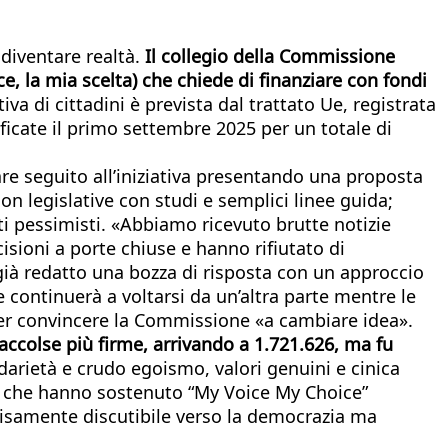
diventare realtà.
Il collegio della Commissione
ce, la mia scelta) che chiede di finanziare con fondi
iativa di cittadini è prevista dal trattato Ue, registrata
tificate il primo settembre 2025 per un totale di
are seguito all’iniziativa presentando una proposta
n legislative con studi e semplici linee guida;
ati pessimisti. «Abbiamo ricevuto brutte notizie
isioni a porte chiuse e hanno rifiutato di
già redatto una bozza di risposta con un approccio
ontinuerà a voltarsi da un’altra parte mentre le
 per convincere la Commissione «a cambiare idea».
raccolse più firme, arrivando a 1.721.626, ma fu
idarietà e crudo egoismo, valori genuini e cinica
ini che hanno sostenuto “My Voice My Choice”
isamente discutibile verso la democrazia ma