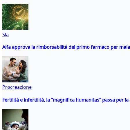
Sla
Aifa approva la rimborsabilità del primo farmaco per malati
Procreazione
Fertilità e infertilità, la “magnifica humanitas” passa per l