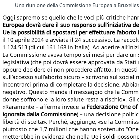
Una riunione della Commissione Europea a Bruxelles
Oggi sapremo se quello che le voci più critiche hann
Europea dovrà dare il suo responso sull’iniziativa de
Ue la possibilità di spostarsi per effettuare l’aborto
il 10 aprile 2024 e avviata il 24 successivo. La raccol
1.124.513 (di cui 161.168 in Italia). Ad aderire all’ini
La Commissione aveva tempo sei mesi per dare un 
legislativa (che poi dovrà essere approvata da Stat
oppure decidere di non procedere affatto. In questi g
sull’accesso sull’aborto sicuro – scrivono sul socia
incontrarci prima di completare la decisione. Abbia
negativo. Questo manda il messaggio che la Commiss
donne soffrono e la loro salute resta a rischio». G
«Raramente – afferma invece la
Federazione One of U
ignorata dalla Commissione
) – una decisione politi
libertà di scelta». Perché, aggiunge, «se la Commiss
piuttosto che 1,7 milioni che hanno sostenuto “On
metterebbe in evidenza che nella Ue i soldi posson