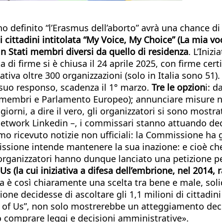
o definito “l’Erasmus dell’aborto” avrà una chance di 
i cittadini intitolata “My Voice, My Choice” (La mia vo
 in Stati membri diversi da quello di residenza
. L’Iniz
ta di firme si è chiusa il 24 aprile 2025, con firme cer
ziativa oltre 300 organizzazioni (solo in Italia sono 51).
suo responso, scadenza il 1° marzo.
Tre le opzion
i: d
i membri e Parlamento Europeo); annunciare misure no
iorni, a dire il vero, gli organizzatori si sono mostr
l network Linkedin –, i commissari stanno attuando dec
mo ricevuto notizie non ufficiali: la Commissione ha 
ione intende mantenere la sua inazione: e cioè che c
li organizzatori hanno dunque lanciato una petizione
s (la cui iniziativa a difesa dell’embrione, nel 2014, 
ca è così chiaramente una scelta tra bene e male, sol
ione decidesse di ascoltare gli 1,1 milioni di cittad
e of Us”, non solo mostrerebbe un atteggiamento dec
o comprare leggi e decisioni amministrative».