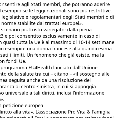
consentire agli Stati membri, che potranno aderire
d esempio se le leggi nazionali sono più restrittive.
i legislative e regolamentari degli Stati membri o di
norme stabilite dai trattati europei».
 scenario piuttosto variegato: dalla piena
2023 e poi consentito esclusivamente in caso di
: in quasi tutta la Ue è al massimo di 10-14 settimane
e un esempio: una donna francese alla quindicesima
ati i limiti. Un fenomeno che già esiste, ma la
con fondi Ue.
il programma EU4Health lanciato dall’Unione
o della salute tra cui – citano – «il sostegno alle
linea seguita anche da una risoluzione del
anza di centro-sinistra, in cui si appoggia
 universale a tali diritti, inclusi l’informazione
a».
la petizione europea
ritto alla vita». L’associazione Pro Vita & Famiglia
che spingerà gli Stati a competere per attirare fondi