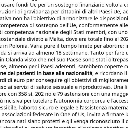
i usare fondi Ue per un sostegno finanziario volto a 
ruzioni di gravidanza per cittadini di altri Paesi Ue, a
ativa non ha l'obiettivo di armonizzare le disposizion
a competenza di sostegno dell'Ue, conformemente alle 
ia di competenza nazionale degli Stati membri, con uno
l sostanziale divieto a Malta, dove era totale fino al 
che in Polonia. Varia pure il tempo limite per abortire
anda si arriva ad almeno 18 settimane. Tanto per far
n Olanda visto che nel suo Paese sono stati oltrepass
spese, almeno per i Paesi aderenti, sarebbero coperte 
ne dei pazienti in base alla nazionalità
, e ricordano 
di di euro per conseguire gli obiettivi di migliorament
so ai servizi di salute sessuale e riproduttiva». Una 
e con 358 sì, 202 no e 79 astensioni con una maggior
ù incisiva per tutelare l’autonomia corporea e l’accesso
ssibile, l’aborto sicuro e legale e l’assistenza matern
e associazioni federate in One of Us, invita a firmare 
ora nati siano protetti e gli venga riconosciuto il di
i cittadini europei: un incentivo al turismo abortivo 