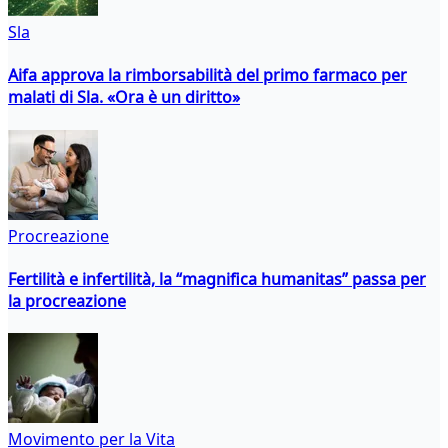
Sla
Aifa approva la rimborsabilità del primo farmaco per
malati di Sla. «Ora è un diritto»
Procreazione
Fertilità e infertilità, la “magnifica humanitas” passa per
la procreazione
Movimento per la Vita