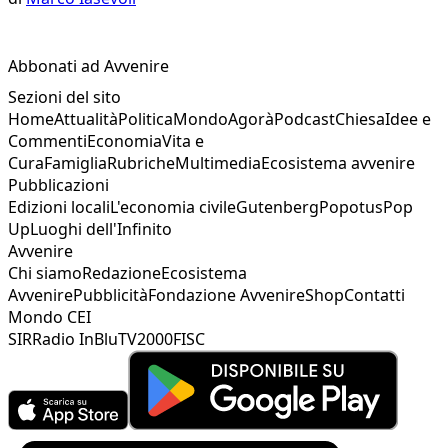
Abbonati ad Avvenire
Sezioni del sito
Home
Attualità
Politica
Mondo
Agorà
Podcast
Chiesa
Idee e
Commenti
Economia
Vita e
Cura
Famiglia
Rubriche
Multimedia
Ecosistema avvenire
Pubblicazioni
Edizioni locali
L'economia civile
Gutenberg
Popotus
Pop
Up
Luoghi dell'Infinito
Avvenire
Chi siamo
Redazione
Ecosistema
Avvenire
Pubblicità
Fondazione Avvenire
Shop
Contatti
Mondo CEI
SIR
Radio InBlu
TV2000
FISC