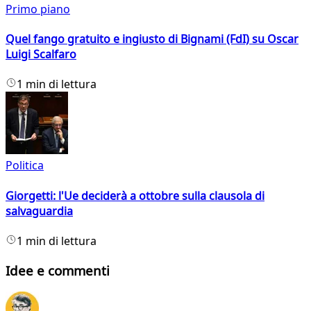
Primo piano
Quel fango gratuito e ingiusto di Bignami (FdI) su Oscar
Luigi Scalfaro
1 min di lettura
Politica
Giorgetti: l'Ue deciderà a ottobre sulla clausola di
salvaguardia
1 min di lettura
Idee e commenti