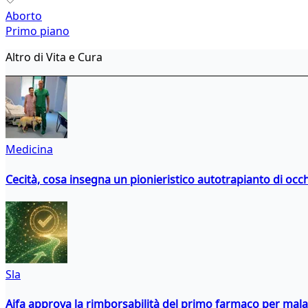
Aborto
Primo piano
Altro di Vita e Cura
Medicina
Cecità, cosa insegna un pionieristico autotrapianto di occ
Sla
Aifa approva la rimborsabilità del primo farmaco per malati