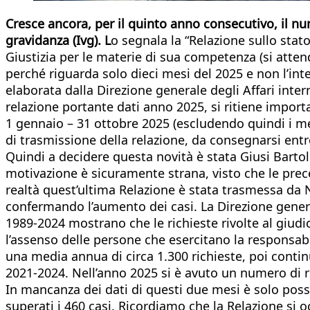
Cresce ancora, per il quinto anno consecutivo, il nu
gravidanza (Ivg). L
o segnala la “Relazione sullo stato
Giustizia per le materie di sua competenza (si atte
perché riguarda solo dieci mesi del 2025 e non l’inte
elaborata dalla Direzione generale degli Affari interni
relazione portante dati anno 2025, si ritiene importa
1 gennaio – 31 ottobre 2025 (escludendo quindi i mes
di trasmissione della relazione, da consegnarsi ent
Quindi a decidere questa novità è stata Giusi Bartolo
motivazione è sicuramente strana, visto che le prece
realtà quest’ultima Relazione è stata trasmessa da
confermando l’aumento dei casi. La Direzione general
1989-2024 mostrano che le richieste rivolte al giudic
l’assenso delle persone che esercitano la responsabil
una media annua di circa 1.300 richieste, poi cont
2021-2024. Nell’anno 2025 si è avuto un numero di r
In mancanza dei dati di questi due mesi è solo possi
superati i 460 casi. Ricordiamo che la Relazione si