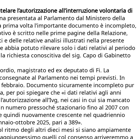
are l’autorizzazione all’interruzione volontaria di
na presentata al Parlamento dal Ministero della
 la prima volta l’importante documento è incompleto,
tivo è scritto nelle prime pagine della Relazione,
 e delle relative analisi illustrati nella presente
abbia potuto rilevare solo i dati relativi al periodo
la richiesta conoscitiva del sig. Capo di Gabinetto
Nordio, magistrato ed ex deputato di Fi. La
 consegnate al Parlamento nei tempi previsti. In
 19 febbraio. Documento sicuramente incompleto pur
per poi spiegare che «i dati relativi agli anni
autorizzazione all’Ivg, nei casi in cui sia mancato
te in numero pressoché stazionario fino al 2007 con
, e quindi nuovamente crescente nel quadriennio
nnaio-ottobre 2025, pari a 389».
ol ritmo degli altri dieci mesi si siano ampiamente
 Se aggiungessimo quelli col consenso arriveremmo a