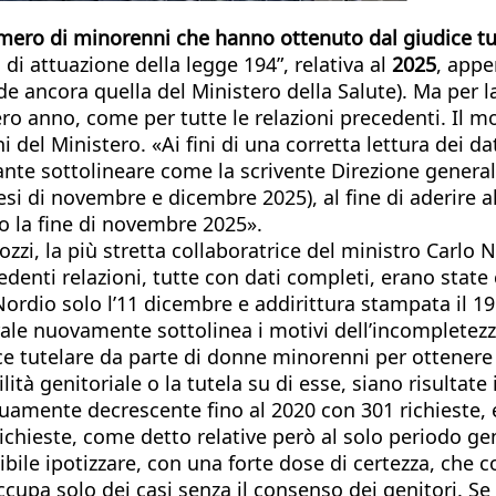
mero di minorenni che hanno ottenuto dal giudice tutel
 di attuazione della legge 194”, relativa al
2025
, appe
nde ancora quella del Ministero della Salute). Ma per
ro anno, come per tutte le relazioni precedenti. Il mo
 del Ministero. «Ai fini di una corretta lettura dei dati
nte sottolineare come la scrivente Direzione generale 
i di novembre e dicembre 2025), al fine di aderire al
ro la fine di novembre 2025».
zzi, la più stretta collaboratrice del ministro Carlo 
denti relazioni, tutte con dati completi, erano state
 Nordio solo l’11 dicembre e addirittura stampata il
e nuovamente sottolinea i motivi dell’incompletezza, 
e tutelare da parte di donne minorenni per ottenere l’
ità genitoriale o la tutela su di esse, siano risulta
inuamente decrescente fino al 2020 con 301 richieste
ichieste, come detto relative però al solo periodo ge
bile ipotizzare, con una forte dose di certezza, che c
 occupa solo dei casi senza il consenso dei genitori.