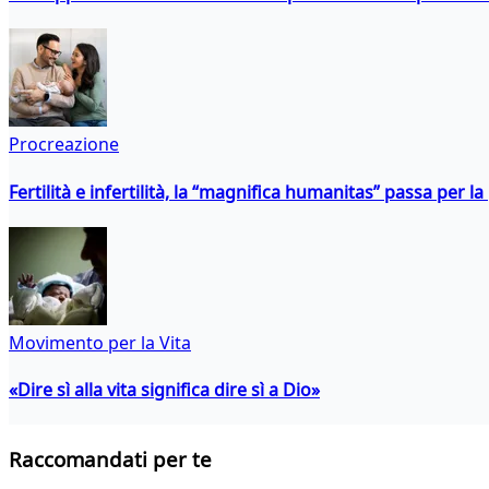
Procreazione
Fertilità e infertilità, la “magnifica humanitas” passa per l
Movimento per la Vita
«Dire sì alla vita significa dire sì a Dio»
Raccomandati per te