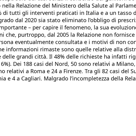
 nella Relazione del Ministero della Salute al Parlamen
i tutti gli interventi praticati in Italia e a un tasso 
grado dal 2020 sia stato eliminato l’obbligo di prescri
portante – per capire il fenomeno, la sua evoluzione,
oni che, purtroppo, dal 2005 la Relazione non fornisce 
persona eventualmente consultata e i motivi di non con
 informazioni rimaste sono quelle relative alla dist
lle grandi città. Il 48% delle richieste ha infatti rig
a il 6%). Dei 188 casi del Nord, 50 sono relativi a Milan
 relativi a Roma e 24 a Firenze. Tra gli 82 casi del Su
tania e 4 a Cagliari. Malgrado l’incompletezza della 