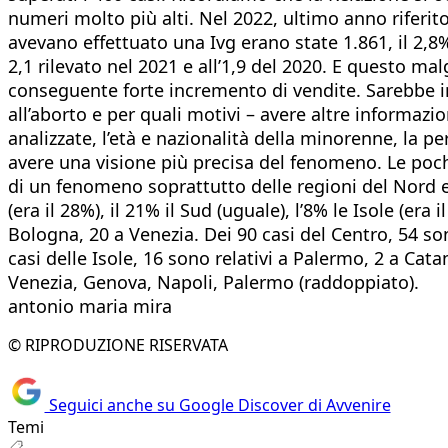
numeri molto più alti. Nel 2022, ultimo anno riferito
avevano effettuato una Ivg erano state 1.861, il 2,8% d
2,1 rilevato nel 2021 e all’1,9 del 2020. E questo mal
conseguente forte incremento di vendite. Sarebbe im
all’aborto e per quali motivi – avere altre informazi
analizzate, l’età e nazionalità della minorenne, la 
avere una visione più precisa del fenomeno. Le poche
di un fenomeno soprattutto delle regioni del Nord e de
(era il 28%), il 21% il Sud (uguale), l’8% le Isole (er
Bologna, 20 a Venezia. Dei 90 casi del Centro, 54 sono
casi delle Isole, 16 sono relativi a Palermo, 2 a Ca
Venezia, Genova, Napoli, Palermo (raddoppiato).
antonio maria mira
© RIPRODUZIONE RISERVATA
Seguici anche su Google Discover di Avvenire
Temi