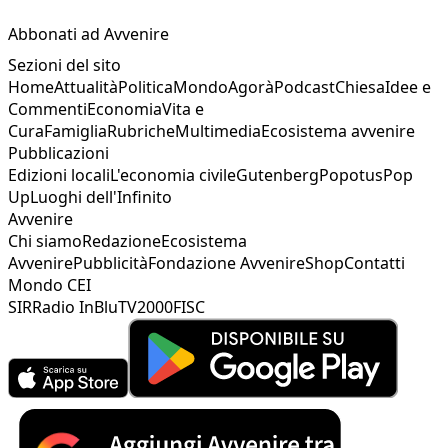
Abbonati ad Avvenire
Sezioni del sito
Home
Attualità
Politica
Mondo
Agorà
Podcast
Chiesa
Idee e
Commenti
Economia
Vita e
Cura
Famiglia
Rubriche
Multimedia
Ecosistema avvenire
Pubblicazioni
Edizioni locali
L'economia civile
Gutenberg
Popotus
Pop
Up
Luoghi dell'Infinito
Avvenire
Chi siamo
Redazione
Ecosistema
Avvenire
Pubblicità
Fondazione Avvenire
Shop
Contatti
Mondo CEI
SIR
Radio InBlu
TV2000
FISC