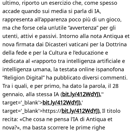
ultimo, riporto un esercizio che, come spesso
accade quando sui media si parla di IA,
rappresenta all’apparenza poco più di un gioco,
ma che forse cela un’utile “avvertenza” per gli
utenti, attivi e passivi. Intorno alla nota Antiqua et
nova firmata dai Dicasteri vaticani per la Dottrina
della fede e per la Cultura e l’educazione e
dedicata al «rapporto tra intelligenza artificiale e
intelligenza umana, la testata online ispanofona
“Religion Digital” ha pubblicato diversi commenti.
Tra i quali, e per primo, ha dato la parola, il 28
gennaio, alla stessa IA (
bit.ly/412WdYJ).
''
target='_blank'>
bit.ly/412WdYJ).
'
target='_blank'>https://
bit.ly/412WdYJ).
Il titolo
recita: «Che cosa ne pensa l’IA di Antiqua et
nova?», ma basta scorrere le prime righe