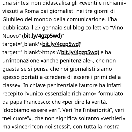
una sintesi non didascalica gli «eventi e richiami»
vissuti a Roma dai giornalisti nei tre giorni di
Giubileo del mondo della comunicazione. L’ha
pubblicata il 27 gennaio sul blog collettivo “Vino
Nuovo” (
bit.ly/4gzp5wd)
''
target='_blank'>
bit.ly/4gzp5wd)
'
target='_blank'>https://
bit.ly/4gzp5wd)
e ha
un’intonazione «anche penitenziale», che non
guasta se si pensa che noi giornalisti siamo
spesso portati a «credere di essere i primi della
classe». In chiave penitenziale l’autore ha infatti
recepito l’«unico essenziale richiamo» formulato
da papa Francesco: che «per dire la verità,
“dobbiamo essere veri”. Veri “nell’interiorità”, veri
“nel cuore”», che non significa soltanto «veritieri»
ma «sinceri “con noi stessi”, con tutta la nostra