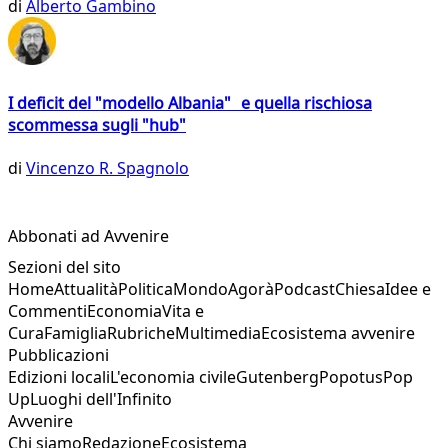
di
Alberto Gambino
I deficit del "modello Albania" e quella rischiosa
scommessa sugli "hub"
di
Vincenzo R. Spagnolo
Abbonati ad Avvenire
Sezioni del sito
Home
Attualità
Politica
Mondo
Agorà
Podcast
Chiesa
Idee e
Commenti
Economia
Vita e
Cura
Famiglia
Rubriche
Multimedia
Ecosistema avvenire
Pubblicazioni
Edizioni locali
L'economia civile
Gutenberg
Popotus
Pop
Up
Luoghi dell'Infinito
Avvenire
Chi siamo
Redazione
Ecosistema