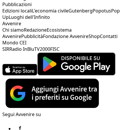
Pubblicazioni
Edizioni locali
L'economia civile
Gutenberg
Popotus
Pop
Up
Luoghi dell'Infinito
Avvenire
Chi siamo
Redazione
Ecosistema
Avvenire
Pubblicità
Fondazione Avvenire
Shop
Contatti
Mondo CEI
SIR
Radio InBlu
TV2000
FISC
Segui Avvenire su