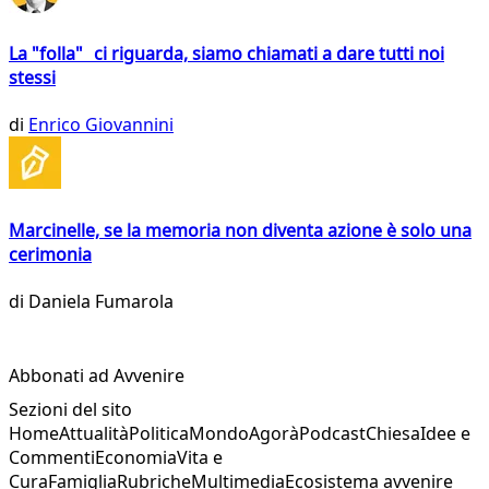
La "folla" ci riguarda, siamo chiamati a dare tutti noi
stessi
di
Enrico Giovannini
Marcinelle, se la memoria non diventa azione è solo una
cerimonia
di
Daniela Fumarola
Abbonati ad Avvenire
Sezioni del sito
Home
Attualità
Politica
Mondo
Agorà
Podcast
Chiesa
Idee e
Commenti
Economia
Vita e
Cura
Famiglia
Rubriche
Multimedia
Ecosistema avvenire