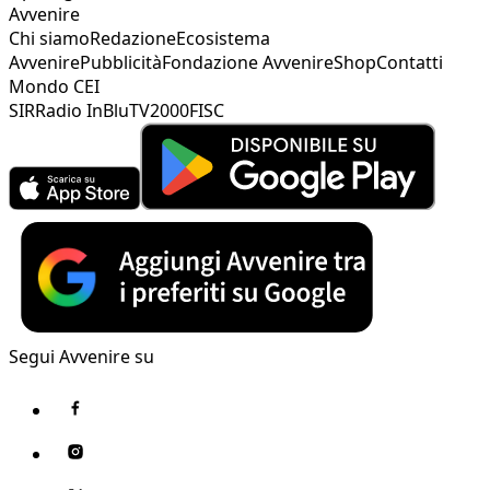
Avvenire
Chi siamo
Redazione
Ecosistema
Avvenire
Pubblicità
Fondazione Avvenire
Shop
Contatti
Mondo CEI
SIR
Radio InBlu
TV2000
FISC
Segui Avvenire su