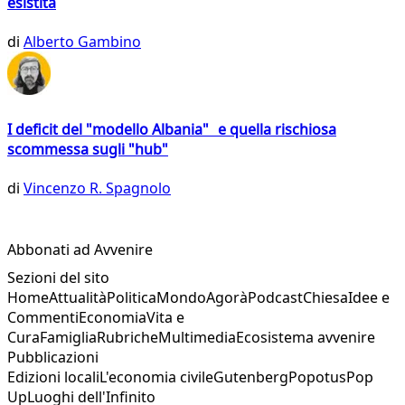
esistita
di
Alberto Gambino
I deficit del "modello Albania" e quella rischiosa
scommessa sugli "hub"
di
Vincenzo R. Spagnolo
Abbonati ad Avvenire
Sezioni del sito
Home
Attualità
Politica
Mondo
Agorà
Podcast
Chiesa
Idee e
Commenti
Economia
Vita e
Cura
Famiglia
Rubriche
Multimedia
Ecosistema avvenire
Pubblicazioni
Edizioni locali
L'economia civile
Gutenberg
Popotus
Pop
Up
Luoghi dell'Infinito