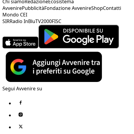
Chi siamo
Redazione
Ecosistema
Avvenire
Pubblicità
Fondazione Avvenire
Shop
Contatti
Mondo CEI
SIR
Radio InBlu
TV2000
FISC
Segui Avvenire su