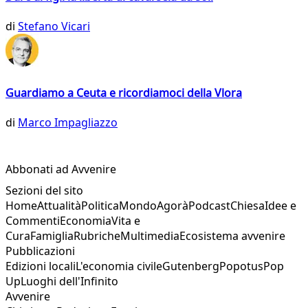
di
Stefano Vicari
Guardiamo a Ceuta e ricordiamoci della Vlora
di
Marco Impagliazzo
Abbonati ad Avvenire
Sezioni del sito
Home
Attualità
Politica
Mondo
Agorà
Podcast
Chiesa
Idee e
Commenti
Economia
Vita e
Cura
Famiglia
Rubriche
Multimedia
Ecosistema avvenire
Pubblicazioni
Edizioni locali
L'economia civile
Gutenberg
Popotus
Pop
Up
Luoghi dell'Infinito
Avvenire