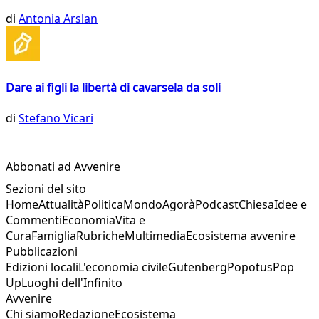
di
Antonia Arslan
Dare ai figli la libertà di cavarsela da soli
di
Stefano Vicari
Abbonati ad Avvenire
Sezioni del sito
Home
Attualità
Politica
Mondo
Agorà
Podcast
Chiesa
Idee e
Commenti
Economia
Vita e
Cura
Famiglia
Rubriche
Multimedia
Ecosistema avvenire
Pubblicazioni
Edizioni locali
L'economia civile
Gutenberg
Popotus
Pop
Up
Luoghi dell'Infinito
Avvenire
Chi siamo
Redazione
Ecosistema