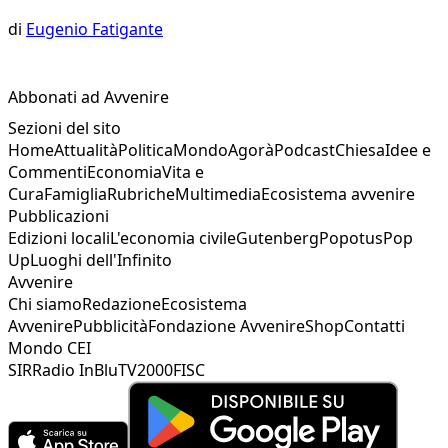
di
Eugenio Fatigante
Abbonati ad Avvenire
Sezioni del sito
Home
Attualità
Politica
Mondo
Agorà
Podcast
Chiesa
Idee e
Commenti
Economia
Vita e
Cura
Famiglia
Rubriche
Multimedia
Ecosistema avvenire
Pubblicazioni
Edizioni locali
L'economia civile
Gutenberg
Popotus
Pop
Up
Luoghi dell'Infinito
Avvenire
Chi siamo
Redazione
Ecosistema
Avvenire
Pubblicità
Fondazione Avvenire
Shop
Contatti
Mondo CEI
SIR
Radio InBlu
TV2000
FISC