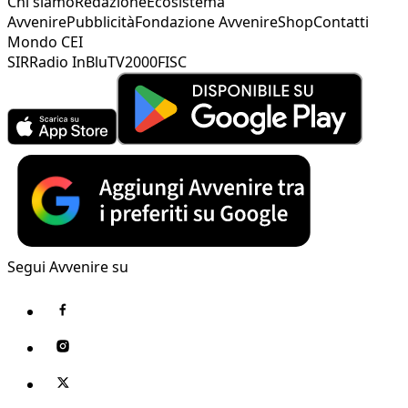
Chi siamo
Redazione
Ecosistema
Avvenire
Pubblicità
Fondazione Avvenire
Shop
Contatti
Mondo CEI
SIR
Radio InBlu
TV2000
FISC
Segui Avvenire su