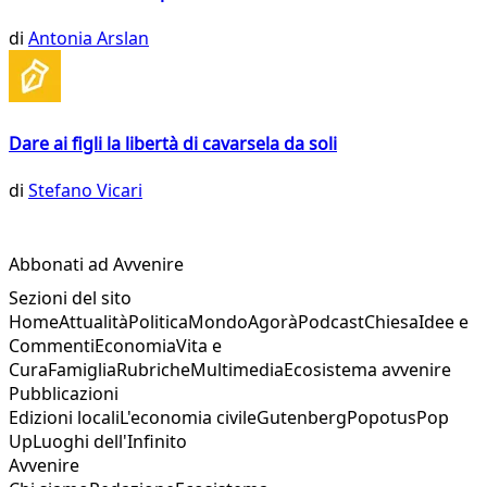
di
Antonia Arslan
Dare ai figli la libertà di cavarsela da soli
di
Stefano Vicari
Abbonati ad Avvenire
Sezioni del sito
Home
Attualità
Politica
Mondo
Agorà
Podcast
Chiesa
Idee e
Commenti
Economia
Vita e
Cura
Famiglia
Rubriche
Multimedia
Ecosistema avvenire
Pubblicazioni
Edizioni locali
L'economia civile
Gutenberg
Popotus
Pop
Up
Luoghi dell'Infinito
Avvenire