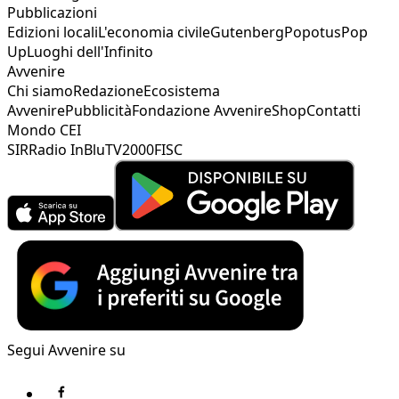
Pubblicazioni
Edizioni locali
L'economia civile
Gutenberg
Popotus
Pop
Up
Luoghi dell'Infinito
Avvenire
Chi siamo
Redazione
Ecosistema
Avvenire
Pubblicità
Fondazione Avvenire
Shop
Contatti
Mondo CEI
SIR
Radio InBlu
TV2000
FISC
Segui Avvenire su