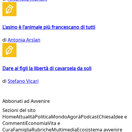
L'asino è l'animale più francescano di tutti
di
Antonia Arslan
Dare ai figli la libertà di cavarsela da soli
di
Stefano Vicari
Abbonati ad Avvenire
Sezioni del sito
Home
Attualità
Politica
Mondo
Agorà
Podcast
Chiesa
Idee e
Commenti
Economia
Vita e
Cura
Famiglia
Rubriche
Multimedia
Ecosistema avvenire