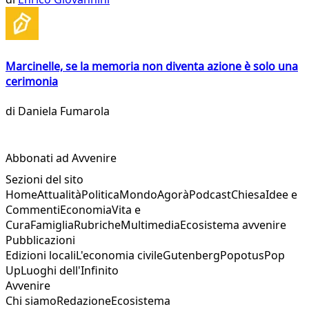
Marcinelle, se la memoria non diventa azione è solo una
cerimonia
di
Daniela Fumarola
Abbonati ad Avvenire
Sezioni del sito
Home
Attualità
Politica
Mondo
Agorà
Podcast
Chiesa
Idee e
Commenti
Economia
Vita e
Cura
Famiglia
Rubriche
Multimedia
Ecosistema avvenire
Pubblicazioni
Edizioni locali
L'economia civile
Gutenberg
Popotus
Pop
Up
Luoghi dell'Infinito
Avvenire
Chi siamo
Redazione
Ecosistema