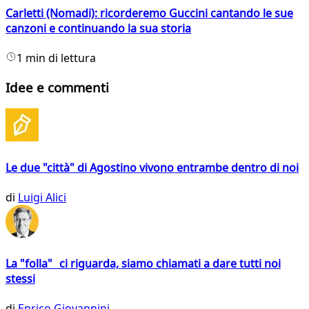
Carletti (Nomadi): ricorderemo Guccini cantando le sue
canzoni e continuando la sua storia
1 min di lettura
Idee e commenti
Le due "città" di Agostino vivono entrambe dentro di noi
di
Luigi Alici
La "folla" ci riguarda, siamo chiamati a dare tutti noi
stessi
di
Enrico Giovannini