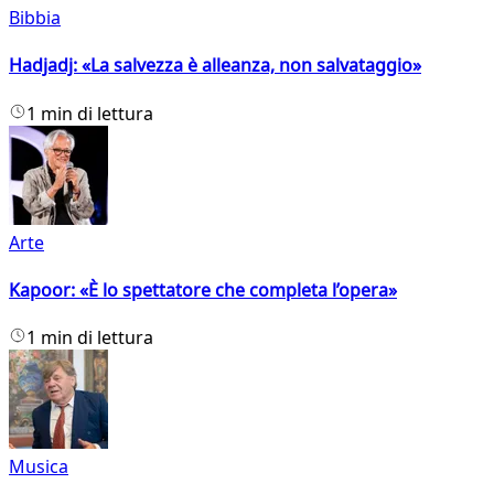
Bibbia
Hadjadj: «La salvezza è alleanza, non salvataggio»
1 min di lettura
Arte
Kapoor: «È lo spettatore che completa l’opera»
1 min di lettura
Musica