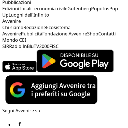
Pubblicazioni
Edizioni locali
L'economia civile
Gutenberg
Popotus
Pop
Up
Luoghi dell'Infinito
Avvenire
Chi siamo
Redazione
Ecosistema
Avvenire
Pubblicità
Fondazione Avvenire
Shop
Contatti
Mondo CEI
SIR
Radio InBlu
TV2000
FISC
Segui Avvenire su