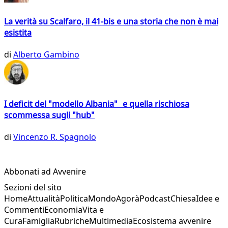
La verità su Scalfaro, il 41-bis e una storia che non è mai
esistita
di
Alberto Gambino
I deficit del "modello Albania" e quella rischiosa
scommessa sugli "hub"
di
Vincenzo R. Spagnolo
Abbonati ad Avvenire
Sezioni del sito
Home
Attualità
Politica
Mondo
Agorà
Podcast
Chiesa
Idee e
Commenti
Economia
Vita e
Cura
Famiglia
Rubriche
Multimedia
Ecosistema avvenire