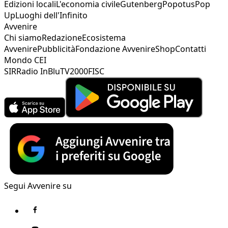
Edizioni locali
L'economia civile
Gutenberg
Popotus
Pop
Up
Luoghi dell'Infinito
Avvenire
Chi siamo
Redazione
Ecosistema
Avvenire
Pubblicità
Fondazione Avvenire
Shop
Contatti
Mondo CEI
SIR
Radio InBlu
TV2000
FISC
Segui Avvenire su