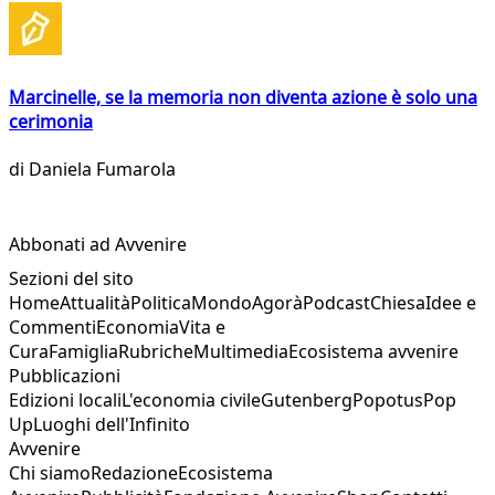
Marcinelle, se la memoria non diventa azione è solo una
cerimonia
di
Daniela Fumarola
Abbonati ad Avvenire
Sezioni del sito
Home
Attualità
Politica
Mondo
Agorà
Podcast
Chiesa
Idee e
Commenti
Economia
Vita e
Cura
Famiglia
Rubriche
Multimedia
Ecosistema avvenire
Pubblicazioni
Edizioni locali
L'economia civile
Gutenberg
Popotus
Pop
Up
Luoghi dell'Infinito
Avvenire
Chi siamo
Redazione
Ecosistema