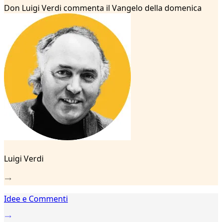
...
Don Luigi Verdi commenta il Vangelo della domenica
33
34
35
36
37
38
39
40
41
42
43
44
45
46
Luigi Verdi
47
48
49
50
Idee e Commenti
51
52