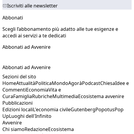
Iscriviti alle newsletter
Abbonati
Scegli l’abbonamento più adatto alle tue esigenze e
accedi ai servizi a te dedicati
Abbonati ad Avvenire
Abbonati ad Avvenire
Sezioni del sito
Home
Attualità
Politica
Mondo
Agorà
Podcast
Chiesa
Idee e
Commenti
Economia
Vita e
Cura
Famiglia
Rubriche
Multimedia
Ecosistema avvenire
Pubblicazioni
Edizioni locali
L'economia civile
Gutenberg
Popotus
Pop
Up
Luoghi dell'Infinito
Avvenire
Chi siamo
Redazione
Ecosistema