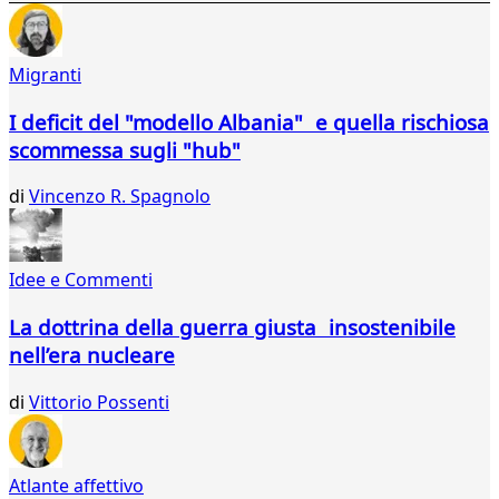
53
54
55
Migranti
56
57
I deficit del "modello Albania" e quella rischiosa
58
scommessa sugli "hub"
59
60
di
Vincenzo R. Spagnolo
61
...
121
Idee e Commenti
122
La dottrina della guerra giusta insostenibile
nell’era nucleare
di
Vittorio Possenti
Atlante affettivo