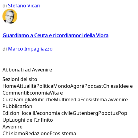
di
Stefano Vicari
Guardiamo a Ceuta e ricordiamoci della Vlora
di
Marco Impagliazzo
Abbonati ad Avvenire
Sezioni del sito
Home
Attualità
Politica
Mondo
Agorà
Podcast
Chiesa
Idee e
Commenti
Economia
Vita e
Cura
Famiglia
Rubriche
Multimedia
Ecosistema avvenire
Pubblicazioni
Edizioni locali
L'economia civile
Gutenberg
Popotus
Pop
Up
Luoghi dell'Infinito
Avvenire
Chi siamo
Redazione
Ecosistema