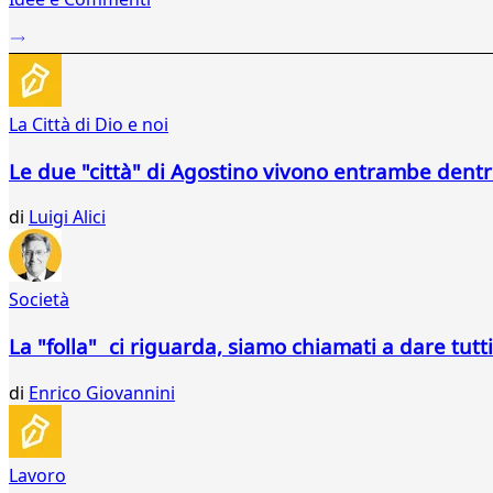
41
42
43
44
45
La Città di Dio e noi
46
47
Le due "città" di Agostino vivono entrambe dentr
48
49
di
Luigi Alici
50
51
...
Società
121
122
La "folla" ci riguarda, siamo chiamati a dare tutti
di
Enrico Giovannini
Lavoro