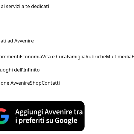
i servizi a te dedicati
ati ad Avvenire
Commenti
Economia
Vita e Cura
Famiglia
Rubriche
Multimedia
uoghi dell'Infinito
ione Avvenire
Shop
Contatti