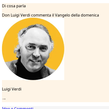
1
Di cosa parla
2
...
Don Luigi Verdi commenta il Vangelo della domenica
23
24
25
26
27
28
29
30
31
32
33
34
35
36
Luigi Verdi
37
38
39
40
Idee e Commenti