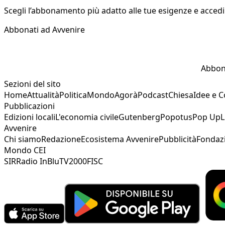
Scegli l’abbonamento più adatto alle tue esigenze e accedi a
Abbonati ad Avvenire
Abbon
Sezioni del sito
Home
Attualità
Politica
Mondo
Agorà
Podcast
Chiesa
Idee e 
Pubblicazioni
Edizioni locali
L'economia civile
Gutenberg
Popotus
Pop Up
L
Avvenire
Chi siamo
Redazione
Ecosistema Avvenire
Pubblicità
Fondaz
Mondo CEI
SIR
Radio InBlu
TV2000
FISC