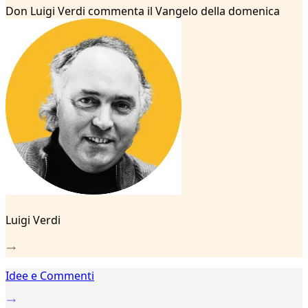
...
Don Luigi Verdi commenta il Vangelo della domenica
20
21
22
23
24
25
26
27
28
29
30
31
32
33
Luigi Verdi
34
35
36
37
Idee e Commenti
38
39