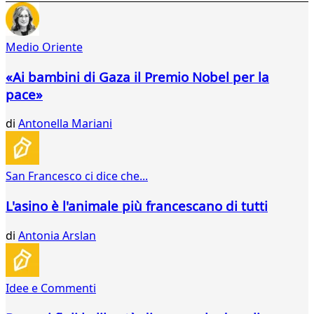
40
41
42
Medio Oriente
43
44
«Ai bambini di Gaza il Premio Nobel per la
45
pace»
46
47
di
Antonella Mariani
48
...
121
San Francesco ci dice che...
122
L'asino è l'animale più francescano di tutti
di
Antonia Arslan
Idee e Commenti