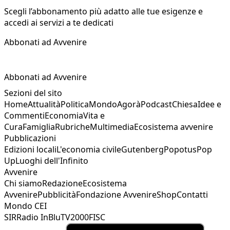
Scegli l’abbonamento più adatto alle tue esigenze e
accedi ai servizi a te dedicati
Abbonati ad Avvenire
Abbonati ad Avvenire
Sezioni del sito
Home
Attualità
Politica
Mondo
Agorà
Podcast
Chiesa
Idee e
Commenti
Economia
Vita e
Cura
Famiglia
Rubriche
Multimedia
Ecosistema avvenire
Pubblicazioni
Edizioni locali
L'economia civile
Gutenberg
Popotus
Pop
Up
Luoghi dell'Infinito
Avvenire
Chi siamo
Redazione
Ecosistema
Avvenire
Pubblicità
Fondazione Avvenire
Shop
Contatti
Mondo CEI
SIR
Radio InBlu
TV2000
FISC