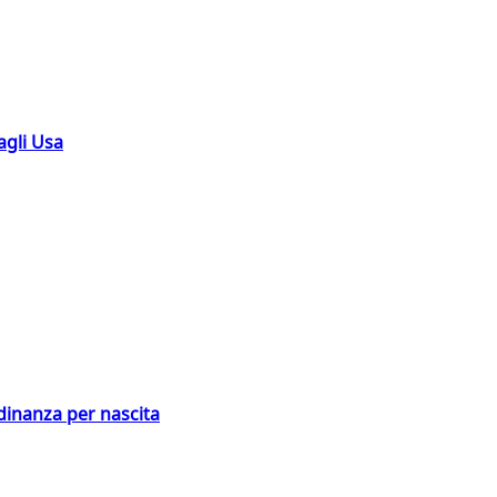
agli Usa
adinanza per nascita