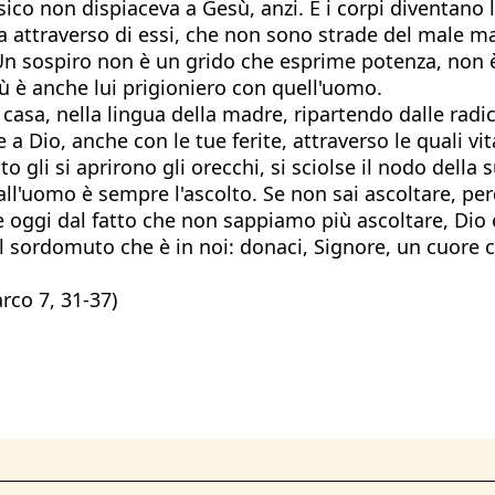
fisico non dispiaceva a Gesù, anzi. E i corpi diventano
a attraverso di essi, che non sono strade del male ma 
Un sospiro non è un grido che esprime potenza, non è
esù è anche lui prigioniero con quell'uomo.
di casa, nella lingua della madre, ripartendo dalle radi
 e a Dio, anche con le tue ferite, attraverso le quali vit
ito gli si aprirono gli orecchi, si sciolse il nodo dell
all'uomo è sempre l'ascolto. Se non sai ascoltare, perd
e oggi dal fatto che non sappiamo più ascoltare, Dio 
 sordomuto che è in noi: donaci, Signore, un cuore ch
rco 7, 31-37)