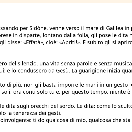
assando per Sidòne, venne verso il mare di Galilea in 
e in disparte, lontano dalla folla, gli pose le dita ne
 disse: «Effatà», cioè: «Apriti!». E subito gli si aprir
 del silenzio, una vita senza parole e senza musica
 lui: e lo condussero da Gesù. La guarigione inizia 
 di più, non gli basta imporre le mani in un gesto ie
 te soli, ora conti solo tu e, per questo tempo, niente
e dita sugli orecchi del sordo. Le dita: come lo scul
o la tenerezza dei gesti.
coinvolgente: ti do qualcosa di mio, qualcosa che sta 