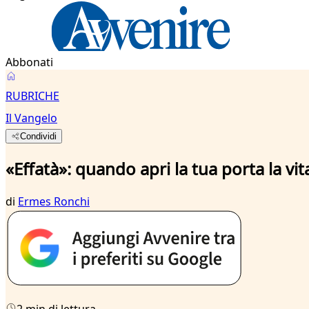
Abbonati
RUBRICHE
Il Vangelo
Condividi
«Effatà»: quando apri la tua porta la vit
di
Ermes Ronchi
2 min di lettura