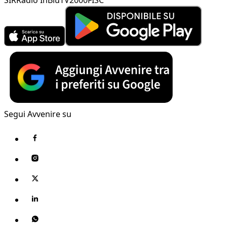
SIR
Radio InBlu
TV2000
FISC
Segui Avvenire su