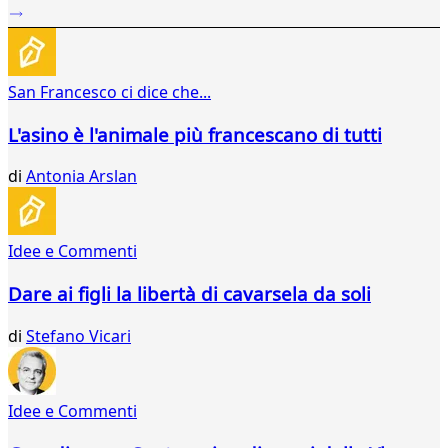
41
42
43
44
San Francesco ci dice che...
45
46
L'asino è l'animale più francescano di tutti
47
48
di
Antonia Arslan
49
50
...
Idee e Commenti
121
122
Dare ai figli la libertà di cavarsela da soli
di
Stefano Vicari
Idee e Commenti