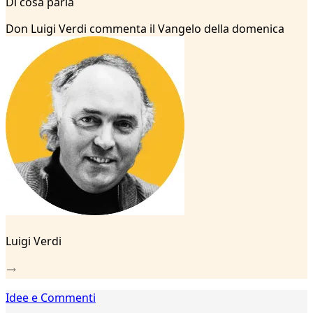
Di cosa parla
2
...
Don Luigi Verdi commenta il Vangelo della domenica
22
23
24
25
26
27
28
29
30
31
32
33
34
35
Luigi Verdi
36
37
38
39
Idee e Commenti
40