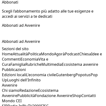
Abbonati
Scegli l’abbonamento più adatto alle tue esigenze e
accedi ai servizi a te dedicati
Abbonati ad Avvenire
Abbonati ad Avvenire
Sezioni del sito
Home
Attualità
Politica
Mondo
Agorà
Podcast
Chiesa
Idee e
Commenti
Economia
Vita e
Cura
Famiglia
Rubriche
Multimedia
Ecosistema avvenire
Pubblicazioni
Edizioni locali
L'economia civile
Gutenberg
Popotus
Pop
Up
Luoghi dell'Infinito
Avvenire
Chi siamo
Redazione
Ecosistema
Avvenire
Pubblicità
Fondazione Avvenire
Shop
Contatti
Mondo CEI