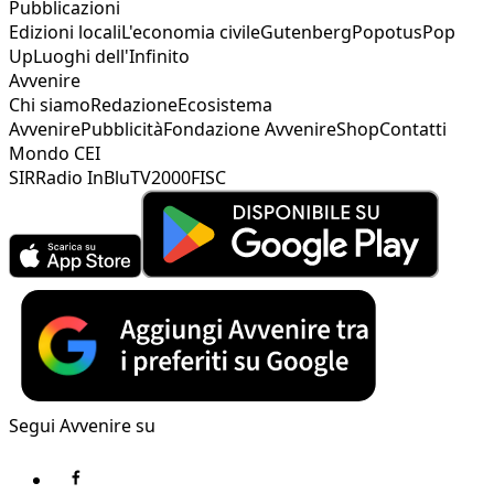
Pubblicazioni
Edizioni locali
L'economia civile
Gutenberg
Popotus
Pop
Up
Luoghi dell'Infinito
Avvenire
Chi siamo
Redazione
Ecosistema
Avvenire
Pubblicità
Fondazione Avvenire
Shop
Contatti
Mondo CEI
SIR
Radio InBlu
TV2000
FISC
Segui Avvenire su