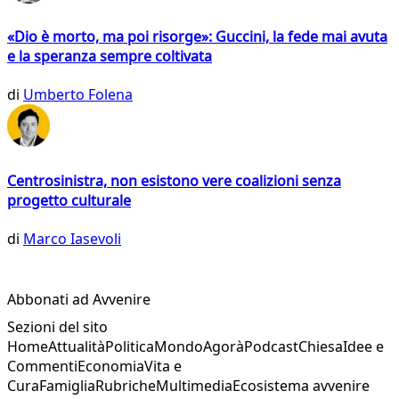
«Dio è morto, ma poi risorge»: Guccini, la fede mai avuta
e la speranza sempre coltivata
di
Umberto Folena
Centrosinistra, non esistono vere coalizioni senza
progetto culturale
di
Marco Iasevoli
Abbonati ad Avvenire
Sezioni del sito
Home
Attualità
Politica
Mondo
Agorà
Podcast
Chiesa
Idee e
Commenti
Economia
Vita e
Cura
Famiglia
Rubriche
Multimedia
Ecosistema avvenire