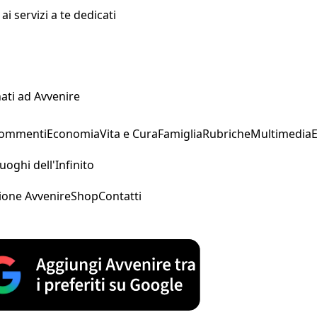
i servizi a te dedicati
ati ad Avvenire
Commenti
Economia
Vita e Cura
Famiglia
Rubriche
Multimedia
uoghi dell'Infinito
ione Avvenire
Shop
Contatti