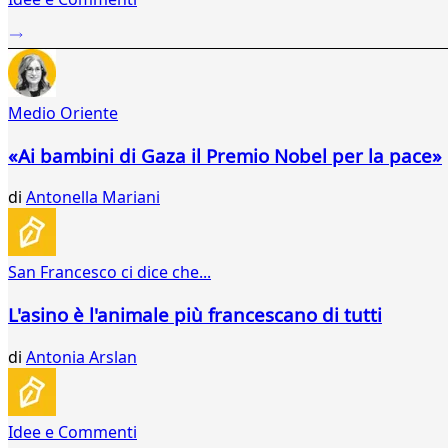
37
38
39
40
41
Medio Oriente
42
43
«Ai bambini di Gaza il Premio Nobel per la pace»
44
45
di
Antonella Mariani
46
47
...
San Francesco ci dice che...
121
122
L'asino è l'animale più francescano di tutti
di
Antonia Arslan
Idee e Commenti