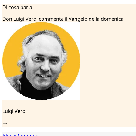
1
Di cosa parla
2
...
Don Luigi Verdi commenta il Vangelo della domenica
19
20
21
22
23
24
25
26
27
28
29
30
31
32
Luigi Verdi
33
34
35
36
Idee e Commenti