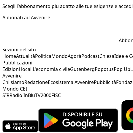
Scegli l’abbonamento più adatto alle tue esigenze e accedi a
Abbonati ad Avvenire
Abbon
Sezioni del sito
Home
Attualità
Politica
Mondo
Agorà
Podcast
Chiesa
Idee e 
Pubblicazioni
Edizioni locali
L'economia civile
Gutenberg
Popotus
Pop Up
L
Avvenire
Chi siamo
Redazione
Ecosistema Avvenire
Pubblicità
Fondaz
Mondo CEI
SIR
Radio InBlu
TV2000
FISC