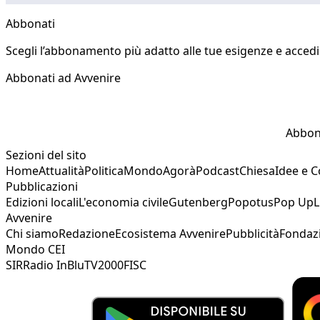
Abbonati
Scegli l’abbonamento più adatto alle tue esigenze e accedi a
Abbonati ad Avvenire
Abbon
Sezioni del sito
Home
Attualità
Politica
Mondo
Agorà
Podcast
Chiesa
Idee e 
Pubblicazioni
Edizioni locali
L'economia civile
Gutenberg
Popotus
Pop Up
L
Avvenire
Chi siamo
Redazione
Ecosistema Avvenire
Pubblicità
Fondaz
Mondo CEI
SIR
Radio InBlu
TV2000
FISC