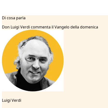
1
Di cosa parla
2
...
Don Luigi Verdi commenta il Vangelo della domenica
31
32
33
34
35
36
37
38
39
40
41
42
43
44
Luigi Verdi
45