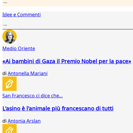
46
47
48
Idee e Commenti
49
50
51
52
53
Medio Oriente
54
55
«Ai bambini di Gaza il Premio Nobel per la pace»
56
57
di
Antonella Mariani
58
59
...
San Francesco ci dice che...
121
122
L'asino è l'animale più francescano di tutti
di
Antonia Arslan