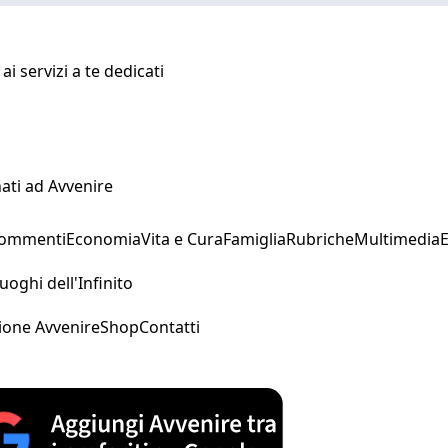
i servizi a te dedicati
ati ad Avvenire
Commenti
Economia
Vita e Cura
Famiglia
Rubriche
Multimedia
uoghi dell'Infinito
ione Avvenire
Shop
Contatti