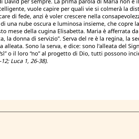
no di David per sempre. La prima parola di Maria non è
gente, vuole capire per quali vie si colmerà la dista
re di fede, anzi è voler crescere nella consapevolez
do, di una nube oscura e luminosa insieme, che copre l
 sesto mese della cugina Elisabetta. Maria è afferrata da
, la donna di servizio”. Serva del re è la regina, la se
 tua alleata. Sono la serva, e dice: sono l'alleata del S
ì” o il loro “no” al progetto di Dio, tutti possono inci
-12; Luca 1, 26-38).