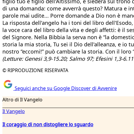
figlio tuo e figlio dell'Altissimo, e siederà sul tro
di una domanda: come avverrà questo? Matura e intelli
parole mai udite... Porre domande a Dio non è manca
La risposta dell'angelo ha i toni del libro dell'Eso
la voce cara del libro della vita e degli affetti: è il
del Signore. Nella Bibbia la serva non è “la domestica
storia la mia storia, Tu sei il Dio dell'alleanza, e io
nostro “eccomi!” può cambiare la storia. Con il loro “s
(Letture: Genesi 3,9-15.20; Salmo 97; Efesini 1,3-6.11
© RIPRODUZIONE RISERVATA
Seguici anche su Google Discover di Avvenire
Altro di Il Vangelo
Il Vangelo
Il coraggio di non distogliere lo sguardo