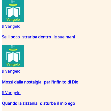
Il Vangelo
Se il poco straripa dentro le sue mani
Il Vangelo
Mossi dalla nostalgia per l’infinito di Dio
Il Vangelo
Quando la zizzania disturba il mio ego