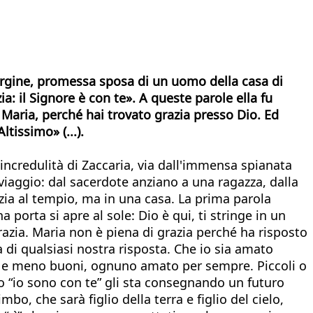
vergine, promessa sposa di un uomo della casa di
a: il Signore è con te». A queste parole ella fu
aria, perché hai trovato grazia presso Dio. Ed
tissimo» (...).
l'incredulità di Zaccaria, via dall'immensa spianata
iaggio: dal sacerdote anziano a una ragazza, dalla
nizia al tempio, ma in una casa. La prima parola
na porta si apre al sole: Dio è qui, ti stringe in un
grazia. Maria non è piena di grazia perché ha risposto
ma di qualsiasi nostra risposta. Che io sia amato
 e meno buoni, ognuno amato per sempre. Piccoli o
no “io sono con te” gli sta consegnando un futuro
bo, che sarà figlio della terra e figlio del cielo,