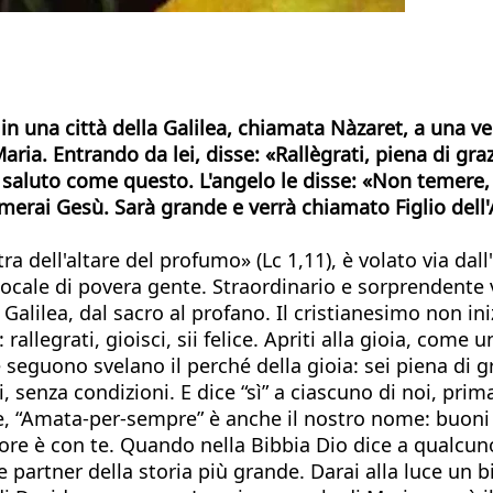
in una città della Galilea, chiamata Nàzaret, a una 
a. Entrando da lei, disse: «Rallègrati, piena di grazi
aluto come questo. L'angelo le disse: «Non temere, M
amerai Gesù. Sarà grande e verrà chiamato Figlio dell'Al
tra dell'altare del profumo» (Lc 1,11), è volato via dal
cale di povera gente. Straordinario e sorprendente v
 Galilea, dal sacro al profano. Il cristianesimo non i
rallegrati, gioisci, sii felice. Apriti alla gioia, come u
 seguono svelano il perché della gioia: sei piena di 
i, senza condizioni. E dice “sì” a ciascuno di noi, pri
, “Amata-per-sempre” è anche il nostro nome: buoni
gnore è con te. Quando nella Bibbia Dio dice a qualcu
 partner della storia più grande. Darai alla luce un bim