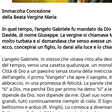
Immacolta Concezione
della Beata Vergine Maria
In quel tempo, l'angelo Gabriele fu mandato da Dio 
Davide, di nome Giuseppe. La vergine si chiamava Mari
molto turbata e si domandava che senso avesse un s
ecco, concepirai un figlio, lo darai alla luce e lo chi
L'angelo Gabriele, lo stesso che «stava ritto alla des
del tempio, verso una casetta qualunque, un monolo
Città di Dio a un paesino senza storia della meticcia
dell'angelo, il primo “Vangelo” che apre il vangelo, è: 
abbraccio, in una promessa di felicità. Le parole che
“sì” a Dio, ma perché Dio per primo ha detto “sì” a le
dipende da Dio, non dipende da me. Quel suo nome
grandi, tutti continuamente riempiti di cielo. Il Si
bellissimo e arduo (R. Virgili). Lo convoca a diventare