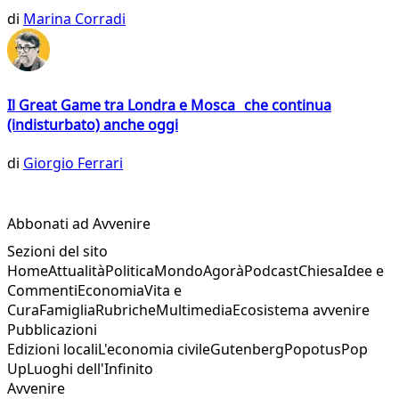
di
Marina Corradi
Il Great Game tra Londra e Mosca che continua
(indisturbato) anche oggi
di
Giorgio Ferrari
Abbonati ad Avvenire
Sezioni del sito
Home
Attualità
Politica
Mondo
Agorà
Podcast
Chiesa
Idee e
Commenti
Economia
Vita e
Cura
Famiglia
Rubriche
Multimedia
Ecosistema avvenire
Pubblicazioni
Edizioni locali
L'economia civile
Gutenberg
Popotus
Pop
Up
Luoghi dell'Infinito
Avvenire