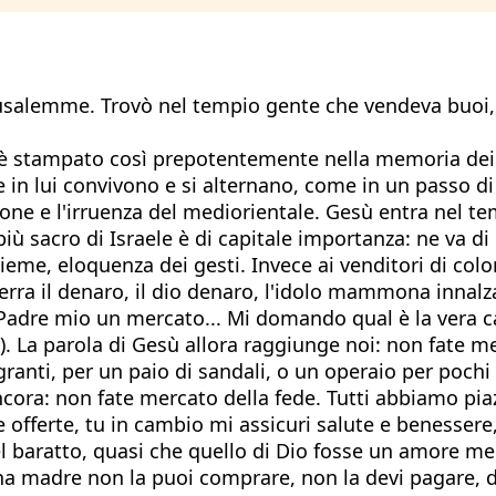
rusalemme. Trovò nel tempio gente che vendeva buoi, 
 è stampato così prepotentemente nella memoria dei di
n lui convivono e si alternano, come in un passo di 
sione e l'irruenza del mediorientale. Gesù entra nel 
più sacro di Israele è di capitale importanza: ne va di
sieme, eloquenza dei gesti. Invece ai venditori di colo
terra il denaro, il dio denaro, l'idolo mammona innal
el Padre mio un mercato... Mi domando qual è la vera c
6). La parola di Gesù allora raggiunge noi: non fate
granti, per un paio di sandali, o un operaio per pochi 
 ancora: non fate mercato della fede. Tutti abbiamo pi
e offerte, tu in cambio mi assicuri salute e benessere
 baratto, quasi che quello di Dio fosse un amore mer
na madre non la puoi comprare, non la devi pagare, da