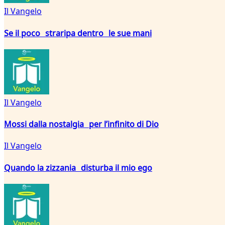
Il Vangelo
Se il poco straripa dentro le sue mani
Il Vangelo
Mossi dalla nostalgia per l’infinito di Dio
Il Vangelo
Quando la zizzania disturba il mio ego