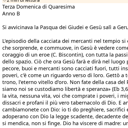
Terza Domenica di Quaresima
Anno B
Si avvicinava la Pasqua dei Giudei e Gesù salì a Ge
L'episodio della cacciata dei mercanti nel tempio si
che sorprende, e commuove, in Gesù è vedere come i
coraggio di un eroe (C. Biscontin), con tutta la pas
dello spazio. Ciò che ora Gesù farà e dirà nel luogo 
pecore, buoi e mercanti sono cacciati fuori, tutti in
poveri, c'è come un riguardo verso di loro. Gettò a 
trono, l'eterno vitello d'oro. Non fate della casa d
siamo noi se custodiamo libertà e speranza» (Eb 3,
la vita, nessuna vita, voi che comprate i poveri, i mi
dissacri e profani il più vero tabernacolo di Dio. E
cambiamonete con Dio: io ti do preghiere, sacrifici 
adoperano con Dio la legge scadente, decadente del
si mendica, non si finge. Dio ha viscere di madre: u