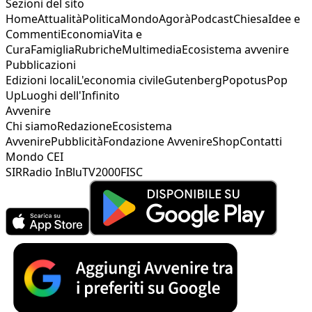
Sezioni del sito
Home
Attualità
Politica
Mondo
Agorà
Podcast
Chiesa
Idee e
Commenti
Economia
Vita e
Cura
Famiglia
Rubriche
Multimedia
Ecosistema avvenire
Pubblicazioni
Edizioni locali
L'economia civile
Gutenberg
Popotus
Pop
Up
Luoghi dell'Infinito
Avvenire
Chi siamo
Redazione
Ecosistema
Avvenire
Pubblicità
Fondazione Avvenire
Shop
Contatti
Mondo CEI
SIR
Radio InBlu
TV2000
FISC