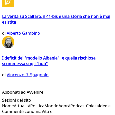
La verità su Scalfaro, il 41-bis e una storia che non è mai
esistita
di
Alberto Gambino
I deficit del "modello Albania" e quella rischiosa
scommessa sugli "hub"
di
Vincenzo R. Spagnolo
Abbonati ad Avvenire
Sezioni del sito
Home
Attualità
Politica
Mondo
Agorà
Podcast
Chiesa
Idee e
Commenti
Economia
Vita e