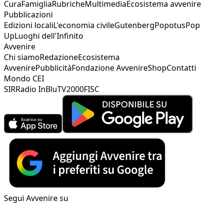
Cura
Famiglia
Rubriche
Multimedia
Ecosistema avvenire
Pubblicazioni
Edizioni locali
L'economia civile
Gutenberg
Popotus
Pop
Up
Luoghi dell'Infinito
Avvenire
Chi siamo
Redazione
Ecosistema
Avvenire
Pubblicità
Fondazione Avvenire
Shop
Contatti
Mondo CEI
SIR
Radio InBlu
TV2000
FISC
Segui Avvenire su