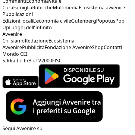
Commenti
Economia
Vita e
Cura
Famiglia
Rubriche
Multimedia
Ecosistema avvenire
Pubblicazioni
Edizioni locali
L'economia civile
Gutenberg
Popotus
Pop
Up
Luoghi dell'Infinito
Avvenire
Chi siamo
Redazione
Ecosistema
Avvenire
Pubblicità
Fondazione Avvenire
Shop
Contatti
Mondo CEI
SIR
Radio InBlu
TV2000
FISC
Segui Avvenire su