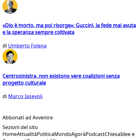
«Dio è morto, ma poi risorge»: Guccini, la fede mai avuta
e la speranza sempre coltivata
di
Umberto Folena
Centrosinistra, non esistono vere coalizioni senza
progetto culturale
di
Marco Iasevoli
Abbonati ad Avvenire
Sezioni del sito
Home
Attualità
Politica
Mondo
Agorà
Podcast
Chiesa
Idee e