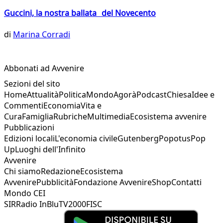
Guccini, la nostra ballata del Novecento
di
Marina Corradi
Abbonati ad Avvenire
Sezioni del sito
Home
Attualità
Politica
Mondo
Agorà
Podcast
Chiesa
Idee e
Commenti
Economia
Vita e
Cura
Famiglia
Rubriche
Multimedia
Ecosistema avvenire
Pubblicazioni
Edizioni locali
L'economia civile
Gutenberg
Popotus
Pop
Up
Luoghi dell'Infinito
Avvenire
Chi siamo
Redazione
Ecosistema
Avvenire
Pubblicità
Fondazione Avvenire
Shop
Contatti
Mondo CEI
SIR
Radio InBlu
TV2000
FISC