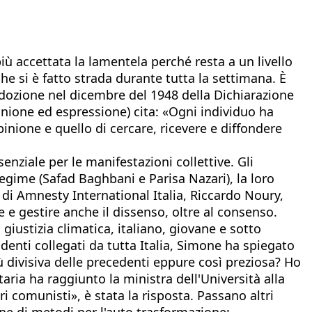
iù accettata la lamentela perché resta a un livello
he si è fatto strada durante tutta la settimana. È
'adozione nel dicembre del 1948 della Dichiarazione
pinione ed espressione) cita: «Ogni individuo ha
opinione e quello di cercare, ricevere e diffondere
senziale per le manifestazioni collettive. Gli
egime (Safad Baghbani e Parisa Nazari), la loro
i Amnesty International Italia, Riccardo Noury,
 e gestire anche il dissenso, oltre al consenso.
giustizia climatica, italiano, giovane e sotto
denti collegati da tutta Italia, Simone ha spiegato
iù divisiva delle precedenti eppure così preziosa? Ho
ria ha raggiunto la ministra dell'Università alla
eri comunisti», è stata la risposta. Passano altri
one di metodi per l'auto trasformazione: