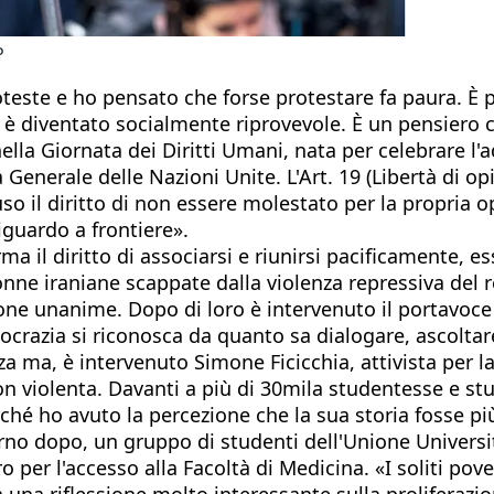
P
teste e ho pensato che forse protestare fa paura. È p
, è diventato socialmente riprovevole. È un pensiero c
ella Giornata dei Diritti Umani, nata per celebrare l
 Generale delle Nazioni Unite. L'Art. 19 (Libertà di o
luso il diritto di non essere molestato per la propria 
iguardo a frontiere».
rma il diritto di associarsi e riunirsi pacificamente, es
nne iraniane scappate dalla violenza repressiva del r
 unanime. Dopo di loro è intervenuto il portavoce d
crazia si riconosca da quanto sa dialogare, ascoltare
a ma, è intervenuto Simone Ficicchia, attivista per la 
on violenta. Davanti a più di 30mila studentesse e stu
erché ho avuto la percezione che la sua storia fosse p
no dopo, un gruppo di studenti dell'Unione Universita
ro per l'accesso alla Facoltà di Medicina. «I soliti pov
a una riflessione molto interessante sulla proliferazi