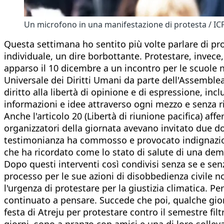
Un microfono in una manifestazione di protesta / IC
Questa settimana ho sentito più volte parlare di pro
individuale, un dire borbottante. Protestare, invece
apparso il 10 dicembre a un incontro per le scuole n
Universale dei Diritti Umani da parte dell'Assemblea
diritto alla libertà di opinione e di espressione, inc
informazioni e idee attraverso ogni mezzo e senza r
Anche l'articolo 20 (Libertà di riunione pacifica) affe
organizzatori della giornata avevano invitato due do
testimonianza ha commosso e provocato indignazione
che ha ricordato come lo stato di salute di una demo
Dopo questi interventi così condivisi senza se e senz
processo per le sue azioni di disobbedienza civile n
l'urgenza di protestare per la giustizia climatica. P
continuato a pensare. Succede che poi, qualche gior
festa di Atreju per protestare contro il semestre filt
giorni, sono a pranzo con amici e una di loro sollev