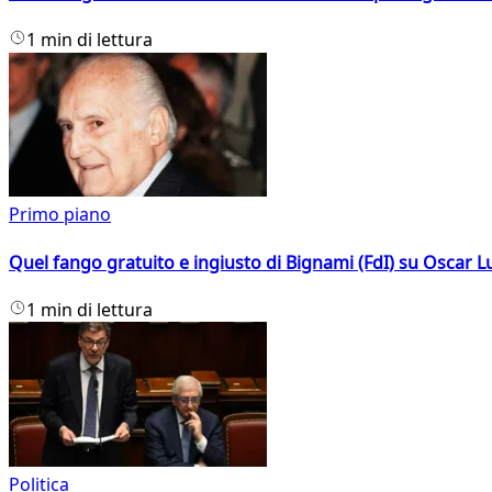
1 min di lettura
Primo piano
Quel fango gratuito e ingiusto di Bignami (FdI) su Oscar Lu
1 min di lettura
Politica