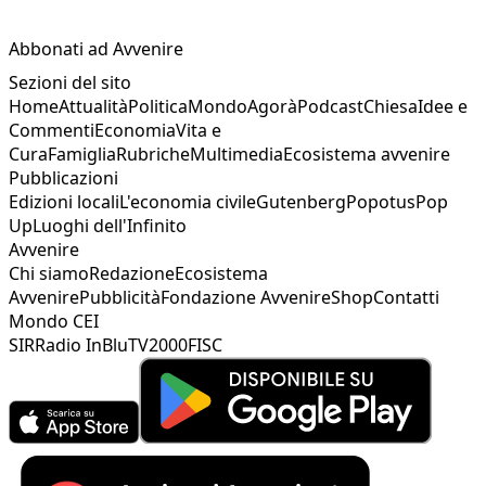
Abbonati ad Avvenire
Sezioni del sito
Home
Attualità
Politica
Mondo
Agorà
Podcast
Chiesa
Idee e
Commenti
Economia
Vita e
Cura
Famiglia
Rubriche
Multimedia
Ecosistema avvenire
Pubblicazioni
Edizioni locali
L'economia civile
Gutenberg
Popotus
Pop
Up
Luoghi dell'Infinito
Avvenire
Chi siamo
Redazione
Ecosistema
Avvenire
Pubblicità
Fondazione Avvenire
Shop
Contatti
Mondo CEI
SIR
Radio InBlu
TV2000
FISC