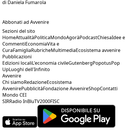
di
Daniela Fumarola
Abbonati ad Avvenire
Sezioni del sito
Home
Attualità
Politica
Mondo
Agorà
Podcast
Chiesa
Idee e
Commenti
Economia
Vita e
Cura
Famiglia
Rubriche
Multimedia
Ecosistema avvenire
Pubblicazioni
Edizioni locali
L'economia civile
Gutenberg
Popotus
Pop
Up
Luoghi dell'Infinito
Avvenire
Chi siamo
Redazione
Ecosistema
Avvenire
Pubblicità
Fondazione Avvenire
Shop
Contatti
Mondo CEI
SIR
Radio InBlu
TV2000
FISC