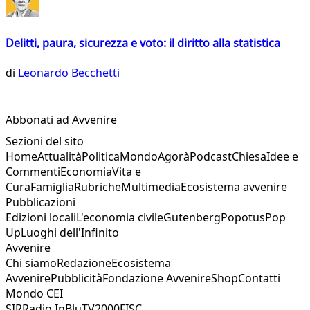
Delitti, paura, sicurezza e voto: il diritto alla statistica
di
Leonardo Becchetti
Abbonati ad Avvenire
Sezioni del sito
Home
Attualità
Politica
Mondo
Agorà
Podcast
Chiesa
Idee e
Commenti
Economia
Vita e
Cura
Famiglia
Rubriche
Multimedia
Ecosistema avvenire
Pubblicazioni
Edizioni locali
L'economia civile
Gutenberg
Popotus
Pop
Up
Luoghi dell'Infinito
Avvenire
Chi siamo
Redazione
Ecosistema
Avvenire
Pubblicità
Fondazione Avvenire
Shop
Contatti
Mondo CEI
SIR
Radio InBlu
TV2000
FISC