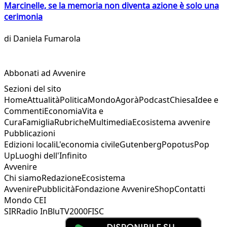
Marcinelle, se la memoria non diventa azione è solo una
cerimonia
di
Daniela Fumarola
Abbonati ad Avvenire
Sezioni del sito
Home
Attualità
Politica
Mondo
Agorà
Podcast
Chiesa
Idee e
Commenti
Economia
Vita e
Cura
Famiglia
Rubriche
Multimedia
Ecosistema avvenire
Pubblicazioni
Edizioni locali
L'economia civile
Gutenberg
Popotus
Pop
Up
Luoghi dell'Infinito
Avvenire
Chi siamo
Redazione
Ecosistema
Avvenire
Pubblicità
Fondazione Avvenire
Shop
Contatti
Mondo CEI
SIR
Radio InBlu
TV2000
FISC