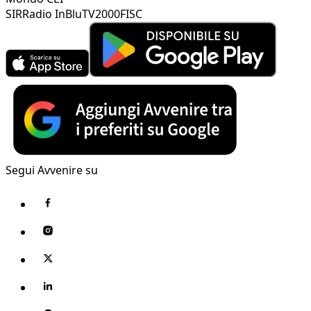
SIR
Radio InBlu
TV2000
FISC
Segui Avvenire su