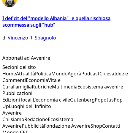
I deficit del "modello Albania" e quella rischiosa
scommessa sugli "hub"
di
Vincenzo R. Spagnolo
Abbonati ad Avvenire
Sezioni del sito
Home
Attualità
Politica
Mondo
Agorà
Podcast
Chiesa
Idee e
Commenti
Economia
Vita e
Cura
Famiglia
Rubriche
Multimedia
Ecosistema avvenire
Pubblicazioni
Edizioni locali
L'economia civile
Gutenberg
Popotus
Pop
Up
Luoghi dell'Infinito
Avvenire
Chi siamo
Redazione
Ecosistema
Avvenire
Pubblicità
Fondazione Avvenire
Shop
Contatti
Mondo CEI