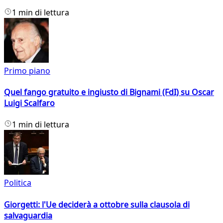
1 min di lettura
Primo piano
Quel fango gratuito e ingiusto di Bignami (FdI) su Oscar
Luigi Scalfaro
1 min di lettura
Politica
Giorgetti: l'Ue deciderà a ottobre sulla clausola di
salvaguardia