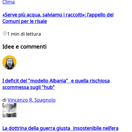
Clima
«Serve più acqua, salviamo i raccolti»: l'appello dei
Comuni per le risaie
1 min di lettura
Idee e commenti
I deficit del "modello Albania" e quella rischiosa
scommessa sugli "hub"
di
Vincenzo R. Spagnolo
La dottrina della guerra giusta insostenibile nell’era