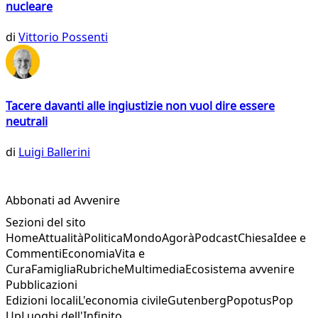
nucleare
di
Vittorio Possenti
Tacere davanti alle ingiustizie non vuol dire essere
neutrali
di
Luigi Ballerini
Abbonati ad Avvenire
Sezioni del sito
Home
Attualità
Politica
Mondo
Agorà
Podcast
Chiesa
Idee e
Commenti
Economia
Vita e
Cura
Famiglia
Rubriche
Multimedia
Ecosistema avvenire
Pubblicazioni
Edizioni locali
L'economia civile
Gutenberg
Popotus
Pop
Up
Luoghi dell'Infinito